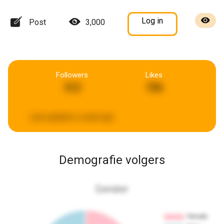
Log in
Post
3,000
Followers
Likes
312
706
Last updated:
a week ago
Demografie volgers
Gender