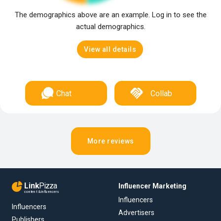
The demographics above are an example. Log in to see the
actual demographics.
View all details
Chat
Collab
More reviews
Link
Pizza
Influencer Marketing
content & influencers
Influencers
Influencers
Advertisers
Publishers