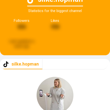
Statistics for the biggest channel
Followers
Likes
806
958
Last updated:
a
week ago
silke.hopman