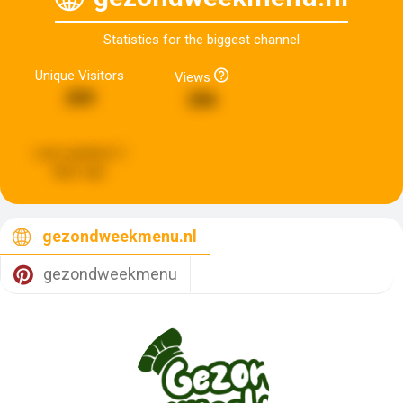
Statistics for the biggest channel
Unique Visitors
Views
289
286
Last updated:
2
days ago
gezondweekmenu.nl
gezondweekmenu