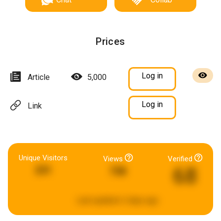
Prices
Log in
Article
5,000
Log in
Link
Unique Visitors
Views
Verified
68
231
738
Last updated:
2 days ago