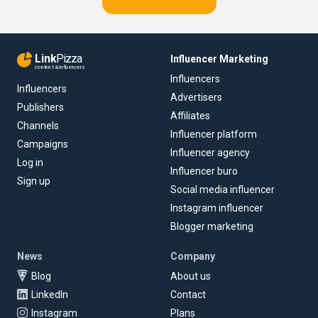
Link
Pizza
Influencer Marketing
content & influencers
Influencers
Influencers
Advertisers
Publishers
Affiliates
Channels
Influencer platform
Campaigns
Influencer agency
Log in
Influencer buro
Sign up
Social media influencer
Instagram influencer
Blogger marketing
News
Company
Blog
About us
LinkedIn
Contact
Instagram
Plans