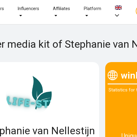
ers
Influencers
Affiliates
Platform
r media kit of Stephanie van N
win
Statistics for
phanie van Nellestijn
Uniqu