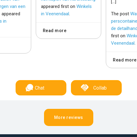
[…]
orgen van een
appeared first on
Winkels
h
appeared
in Veenendaal
.
The post
Wa
s in
perscontaine
de detailhan
Read more
first on
Winke
Veenendaal
.
Read more
Chat
Collab
More reviews