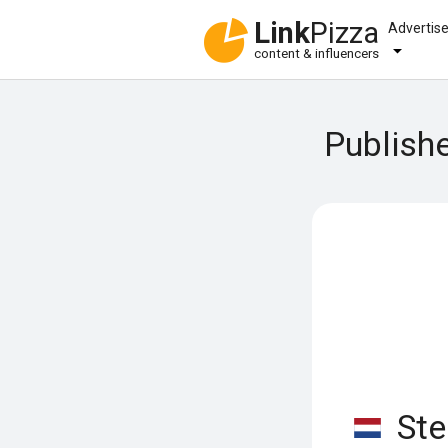
Link
Pizza
Advertis
content & influencers
Publishe
Ste