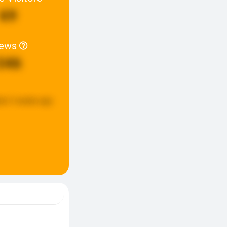
69
iews
346
ed:
3 weeks ago