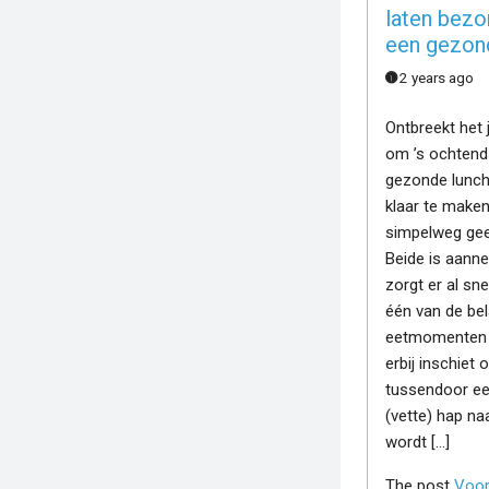
laten bezo
een gezon
2 years ago
Ontbreekt het j
om ’s ochtend
gezonde lunch 
klaar te maken
simpelweg gee
Beide is aanne
zorgt er al sne
één van de bel
eetmomenten 
erbij inschiet o
tussendoor ee
(vette) hap na
wordt […]
The post
Voor