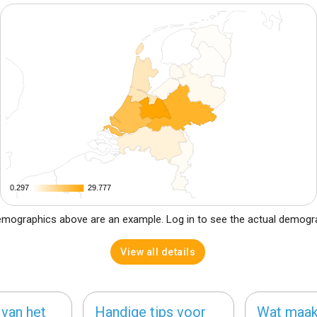
0.297
0.297
29.777
29.777
mographics above are an example. Log in to see the actual demogr
View all details
van het
Handige tips voor
Wat maak