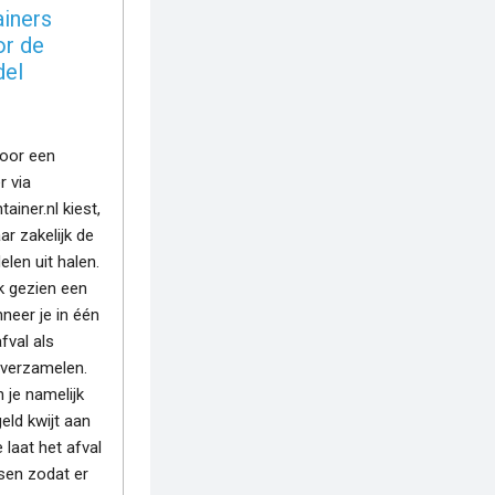
ainers
or de
del
voor een
r via
ainer.nl kiest,
ar zakelijk de
len uit halen.
jk gezien een
neer je in één
fval als
 verzamelen.
 je namelijk
eld kwijt aan
 laat het afval
rsen zodat er