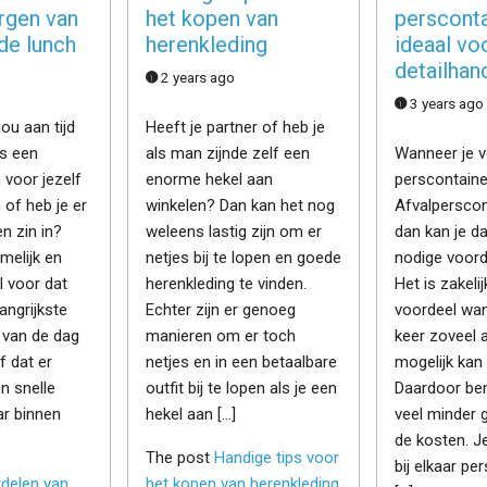
rgen van
het kopen van
perscont
de lunch
herenkleding
ideaal vo
detailhan
2 years ago
3 years ago
ou aan tijd
Heeft je partner of heb je
s een
als man zijnde zelf een
Wanneer je 
voor jezelf
enorme hekel aan
perscontaine
 of heb je er
winkelen? Dan kan het nog
Afvalperscont
n zin in?
weleens lastig zijn om er
dan kan je da
melijk en
netjes bij te lopen en goede
nodige voorde
l voor dat
herenkleding te vinden.
Het is zakeli
angrijkste
Echter zijn er genoeg
voordeel wan
van de dag
manieren om er toch
keer zoveel a
f dat er
netjes en in een betaalbare
mogelijk kan
n snelle
outfit bij te lopen als je een
Daardoor ben
ar binnen
hekel aan […]
veel minder g
de kosten. Je
The post
Handige tips voor
bij elkaar pe
delen van
het kopen van herenkleding