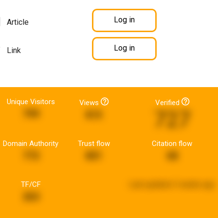
Log in
Article
Log in
Link
Unique Visitors
Views
Verified
727
799
815
Domain Authority
Trust flow
Citation flow
772
801
68
TF/CF
Last updated:
3 weeks ago
263