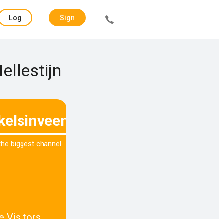
Log
Sign
in
up
ellestijn
kelsinveenendaal.nl
 the biggest channel
e Visitors