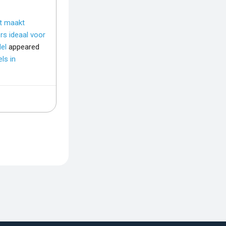
t maakt
rs ideaal voor
del
appeared
ls in