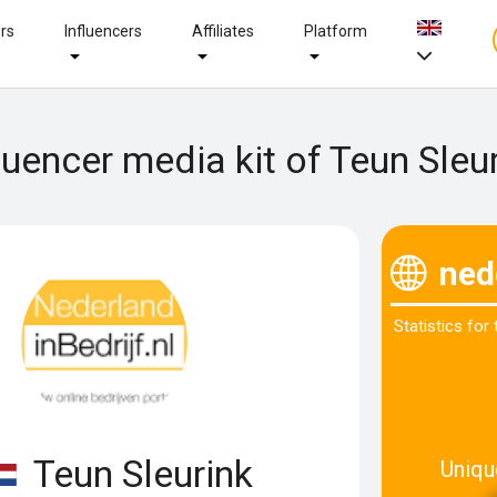
ers
Influencers
Affiliates
Platform
luencer media kit of Teun Sleu
ned
Statistics for
Teun Sleurink
Uniqu