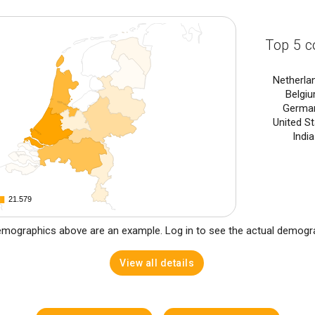
Top 5 c
Netherla
Belgi
Germa
United S
Indi
21.579
21.579
mographics above are an example. Log in to see the actual demogr
View all details