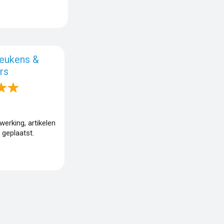
eukens &
rs
o
erking, artikelen
 geplaatst.