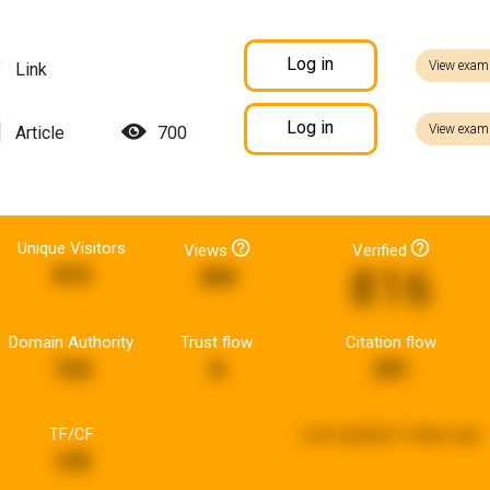
Log in
View exam
Link
Log in
View exam
Article
700
Unique Visitors
Views
Verified
816
815
399
Domain Authority
Trust flow
Citation flow
724
8
291
TF/CF
Last updated:
4 days ago
125