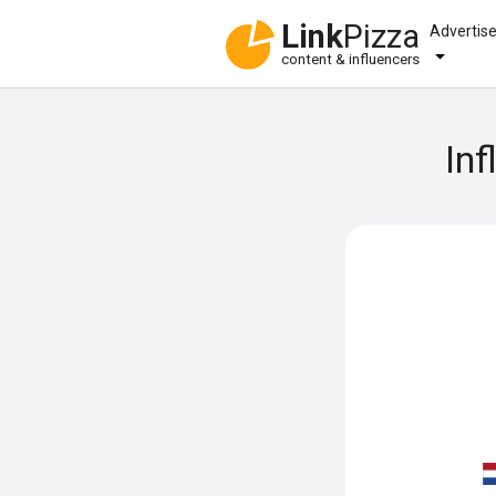
Link
Pizza
Advertis
content & influencers
Inf