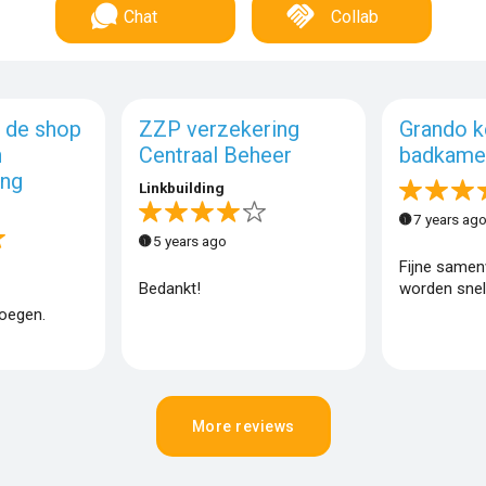
Chat
Collab
 de shop
ZZP verzekering
Grando k
n
Centraal Beheer
badkame
ing
Linkbuilding
7 years ag
5 years ago
Fijne samenw
Bedankt!
worden snel
voegen.
More reviews