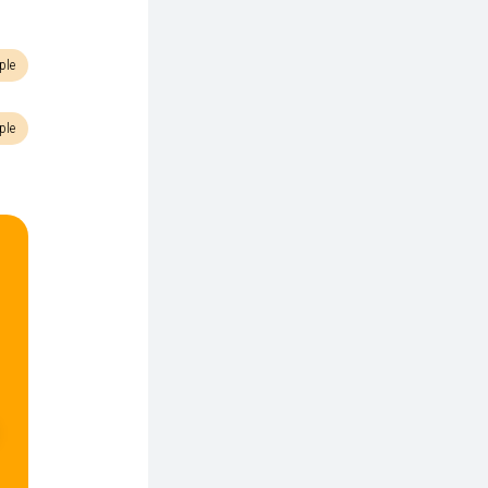
ple
ple