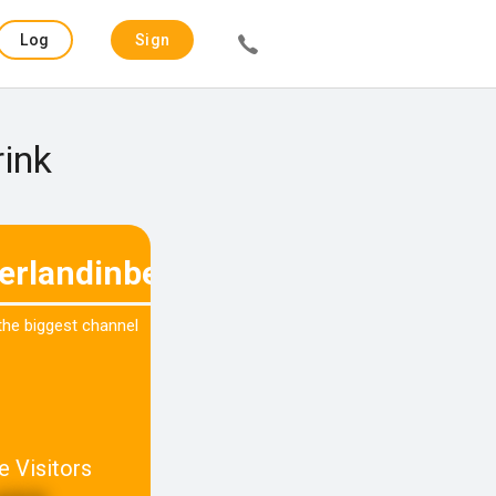
Log
Sign
in
up
rink
erlandinbedrijf.nl
 the biggest channel
e Visitors