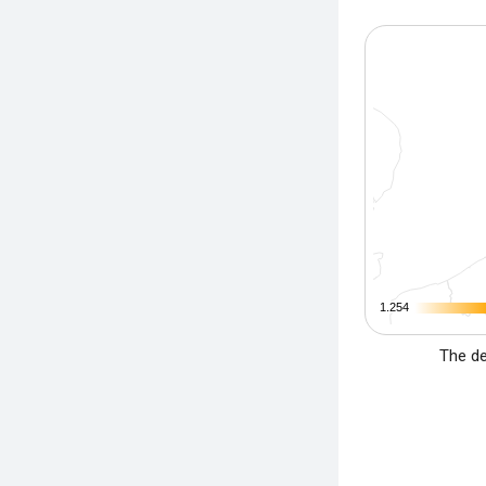
1.254
1.254
The de