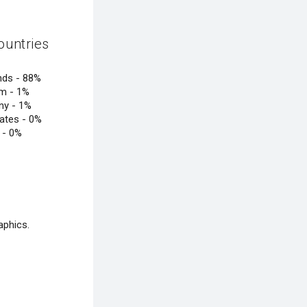
ountries
nds -
88%
um -
1%
ny -
1%
tates -
0%
a -
0%
aphics.