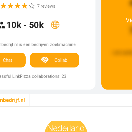
7 reviews
V
10k - 50k
bedrijf.nl is een bedrijven zoekmachine.
Last upda
Chat
Collab
ssful LinkPizza collaborations: 23
nbedrijf.nl