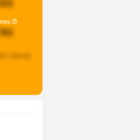
422
iews
782
ted:
4 days ago