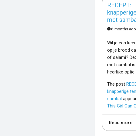
RECEPT:
knapperig
met samba
6 months ag
Wil je een keer
op je brood da
of salami? De
met sambal is
heerlijke optie
The post
RECE
knapperige t
sambal
appear
This Girl Can 
Read more