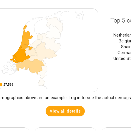
Top 5 c
Netherla
Belgi
Spai
Germa
United S
27.588
27.588
mographics above are an example. Log in to see the actual demogr
View all details