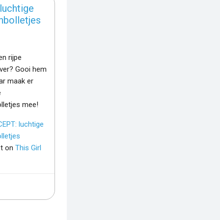
luchtige
bolletjes
n rijpe
ver? Gooi hem
ar maak er
e
lletjes mee!
EPT: luchtige
letjes
st on
This Girl