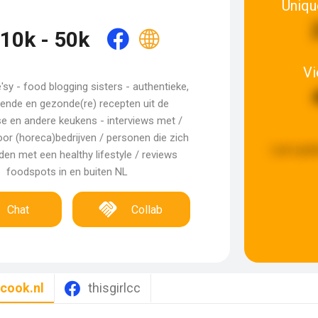
Uniqu
10k - 50k
V
sy - food blogging sisters - authentieke,
ende en gezonde(re) recepten uit de
e en andere keukens - interviews met /
or (horeca)bedrijven / personen die zich
Last upda
en met een healthy lifestyle / reviews
foodspots in en buiten NL
Chat
Collab
ncook.nl
thisgirlcc