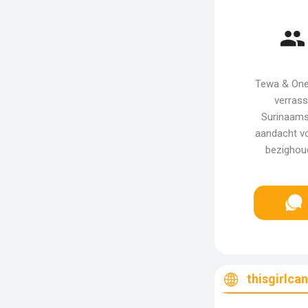
Tewa & One'
verrass
Surinaams
aandacht vo
bezighoud
thisgirlca