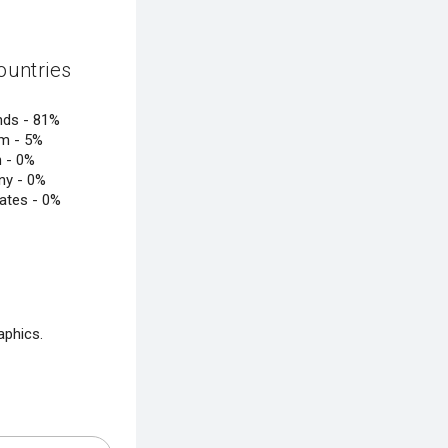
ountries
nds -
81%
um -
5%
n -
0%
ny -
0%
tates -
0%
aphics.