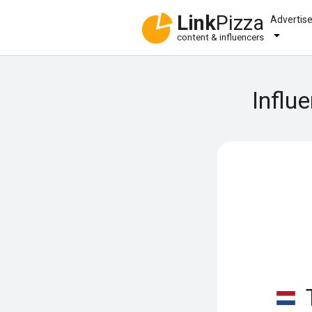
Link
Pizza
Advertis
content & influencers
Influ
T