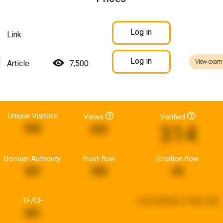
Log in
Link
Log in
View exam
Article
7,500
Unique Visitors
Views
Verified
314
505
602
Domain Authority
Trust flow
Citation flow
201
383
60
TF/CF
Last updated:
2 days ago
681