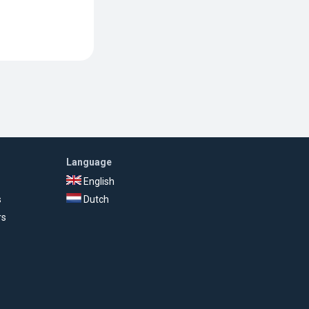
Language
English
s
Dutch
rs