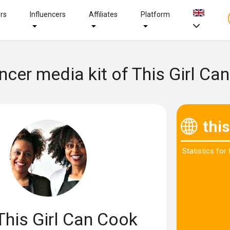
ers
Influencers
Affiliates
Platform
encer media kit of This Girl Ca
thi
Statistics for
his Girl Can Cook