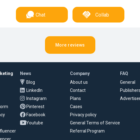
Chat
Collab
More reviews
rketing
News
Company
FAQ
Blog
About us
General
LinkedIn
Contact
Publisher
Instagram
Plans
Advertise
tform
Pinterest
Cases
ncy
Facebook
Privacy policy
Youtube
General Terms of Service
fluencer
Referral Program
uencer