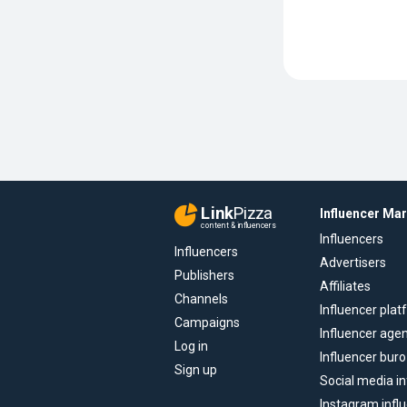
Link
Pizza
Influencer Ma
content & influencers
Influencers
Influencers
Advertisers
Publishers
Affiliates
Channels
Influencer pla
Campaigns
Influencer age
Log in
Influencer buro
Sign up
Social media in
Instagram infl