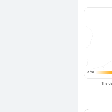
0.394
0.394
The de