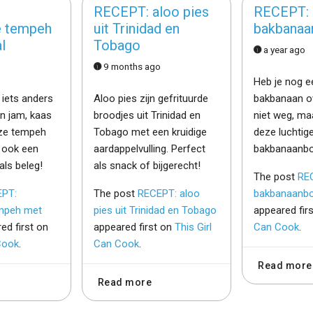
RECEPT: aloo pies
RECEPT: 
e tempeh
uit Trinidad en
bakbanaan
l
Tobago
a year ago
o
9 months ago
Heb je nog ee
 iets anders
Aloo pies zijn gefrituurde
bakbanaan o
n jam, kaas
broodjes uit Trinidad en
niet weg, ma
ze tempeh
Tobago met een kruidige
deze luchtig
 ook een
aardappelvulling. Perfect
bakbanaanbo
 als beleg!
als snack of bijgerecht!
The post
REC
PT:
The post
RECEPT: aloo
bakbanaanbol
empeh met
pies uit Trinidad en Tobago
appeared fir
ed first on
appeared first on
This Girl
Can Cook
.
Cook
.
Can Cook
.
Read more
Read more