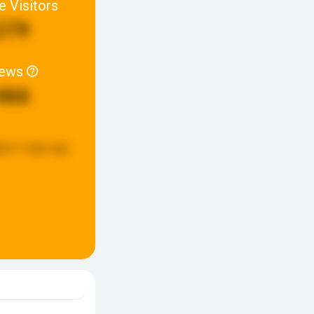
e Visitors
279
iews
466
ted:
2 days ago