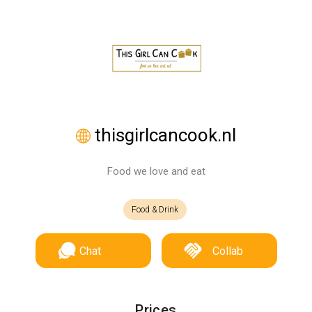
thisgirlcancook.nl
Food we love and eat
Food & Drink
Chat
Collab
Prices