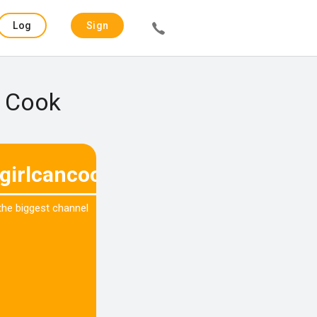
Log
Sign
in
up
n Cook
sgirlcancook.nl
 the biggest channel