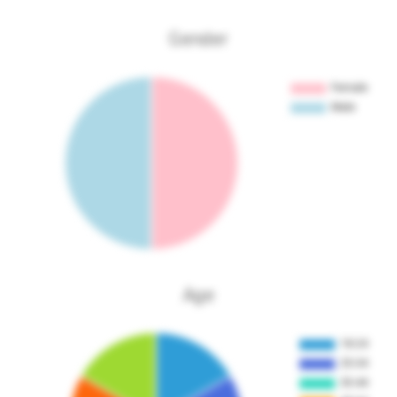
Gender
Age