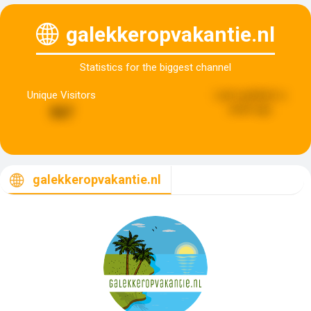
galekkeropvakantie.nl
Statistics for the biggest channel
Unique Visitors
Last updated:
a
week ago
567
galekkeropvakantie.nl