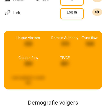
Log in
Link
Unique Visitors
Domain Authority
Trust flow
232
310
544
Citation flow
TF/CF
203
801
Last updated:
a week
ago
Demografie volgers