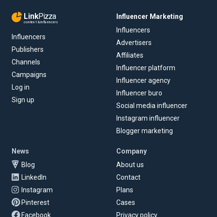
Link
Pizza
Influencer Marketing
content & influencers
Influencers
Influencers
Advertisers
Publishers
Affiliates
Channels
Influencer platform
Campaigns
Influencer agency
Log in
Influencer buro
Sign up
Social media influencer
Instagram influencer
Blogger marketing
News
Company
Blog
About us
LinkedIn
Contact
Instagram
Plans
Pinterest
Cases
Facebook
Privacy policy