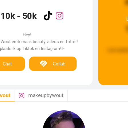
10k - 50k
Hey!
 Wout en ik maak beauty videos en foto’s!
plaats ik op Tiktok en Instagram!✨
Last updat
Chat
Collab
wout
makeupbywout