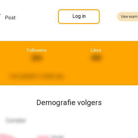
Log in
View exam
Post
Followers
Likes
264
490
Last updated:
3 weeks ago
Demografie volgers
Gender