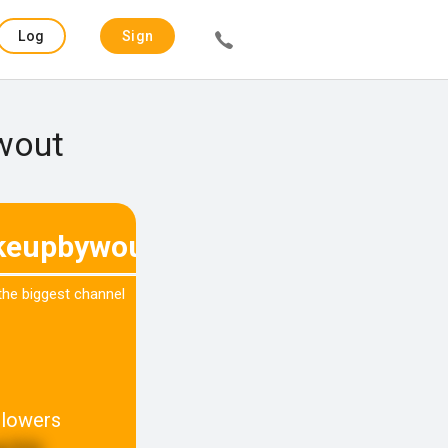
Log
Sign
in
up
wout
eupbywout
 the biggest channel
llowers