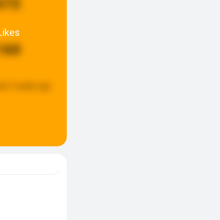
672
Likes
160
ed:
3 weeks ago