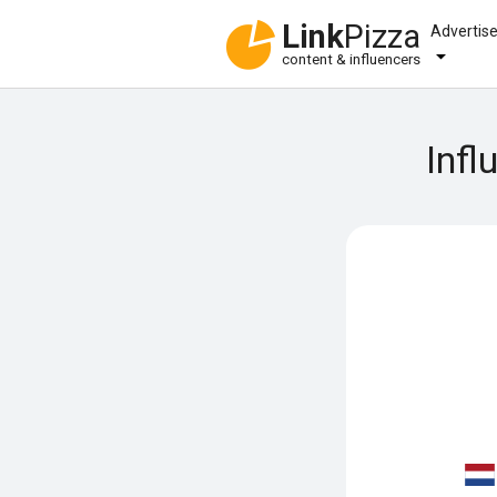
Link
Pizza
Advertis
content & influencers
Infl