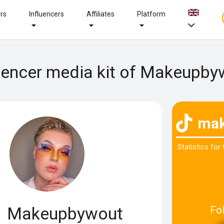
ers
Influencers
Affiliates
Platform
uencer media kit of Makeupby
mak
Statistics for
Makeupbywout
Fo