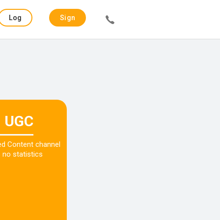
Log
Sign
in
up
UGC
ed Content channel
 no statistics