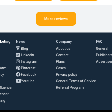
More reviews
rketing
News
Company
FAQ
Blog
About us
General
LinkedIn
Contact
Publisher
Instagram
Plans
Advertise
tform
Pinterest
Cases
ncy
Facebook
Privacy policy
Youtube
General Terms of Service
fluencer
Referral Program
uencer
ting