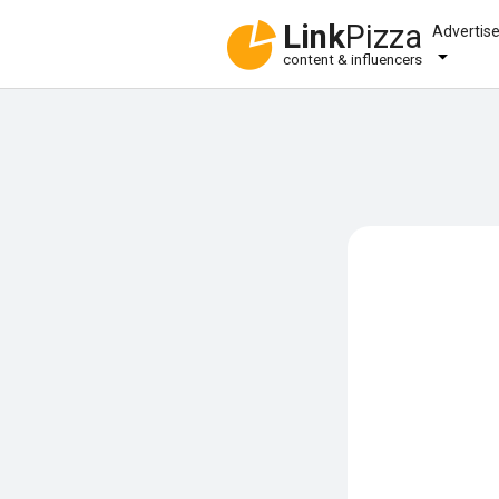
Link
Pizza
Advertis
content & influencers