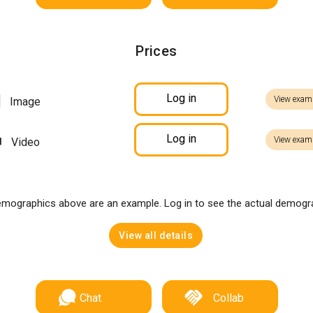
Prices
Log in
View exam
Image
Log in
View exam
Video
mographics above are an example. Log in to see the actual demogr
View all details
Chat
Collab