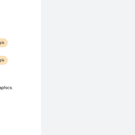
ple
ple
aphics.