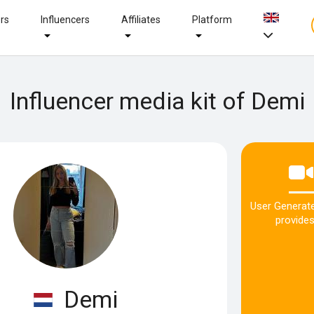
ers
Influencers
Affiliates
Platform
Influencer media kit of Demi
User Generat
provides
Demi