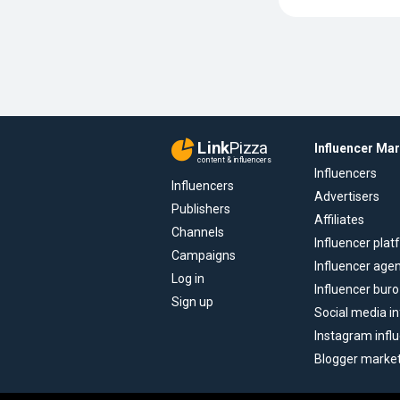
Link
Pizza
Influencer Ma
content & influencers
Influencers
Influencers
Advertisers
Publishers
Affiliates
Channels
Influencer pla
Campaigns
Influencer age
Log in
Influencer buro
Sign up
Social media in
Instagram infl
Blogger marke