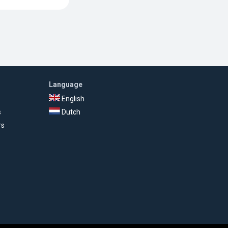
Language
English
s
Dutch
rs