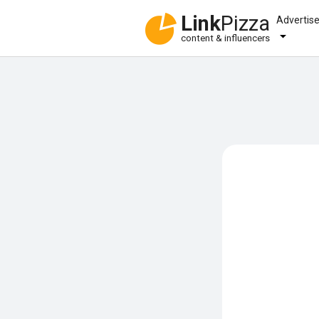
Link
Pizza
Advertis
content & influencers