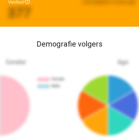
Last updated:
6 hours ago
Verified
377
Demografie volgers
Gender
Age