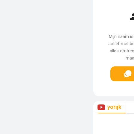
Mijn naam is 
actief met be
alles omtren
maak
yorijk