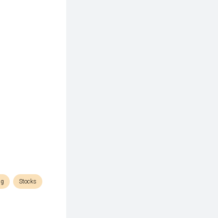
ng
Stocks