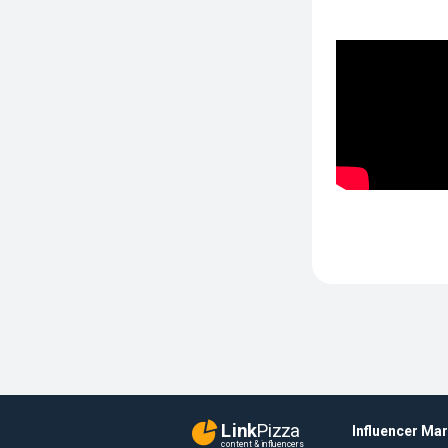
Link
Pizza
Influencer Ma
content & influencers