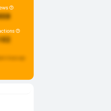
iews
808
actions
102
ted:
6 hours ago