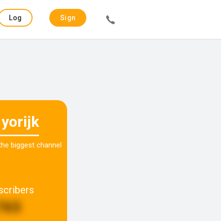
Log
Sign
in
up
yorijk
 the biggest channel
scribers
765