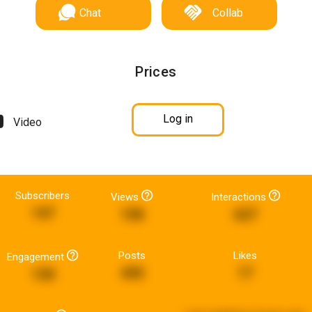
Chat
Collab
Prices
Log in
Video
Subscribers
Views
Interactions
147
158
627
Posts
Likes
Engagement
445
17
130