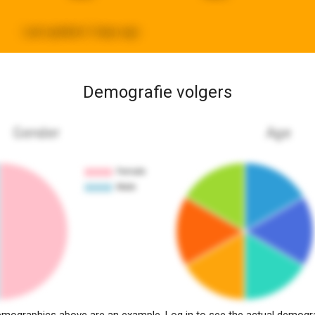
Last updated:
3 days ago
Demografie volgers
Gender
Age