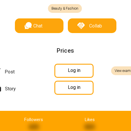
Beauty & Fashion
Chat
Collab
Prices
Log in
View exam
Post
Log in
Story
Followers
Likes
605
865