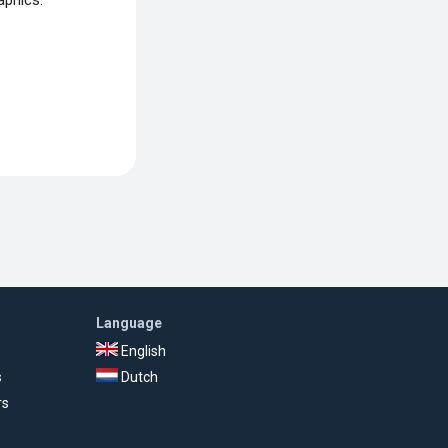
aphics.
Language
English
s
Dutch
rs