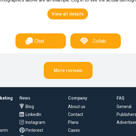
mographics above are an example. Log in to see the actual demogr
View all details
Chat
Collab
More reviews
rketing
News
Company
FAQ
Blog
About us
General
LinkedIn
Contact
Publisher
Instagram
Plans
Advertise
tform
Pinterest
Cases