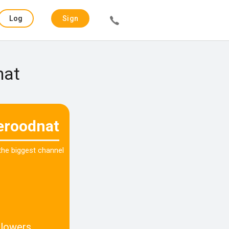
Log
Sign
in
up
nat
eroodnat
 the biggest channel
llowers