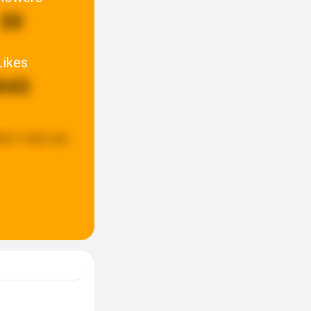
30
Likes
843
ted:
3 days ago