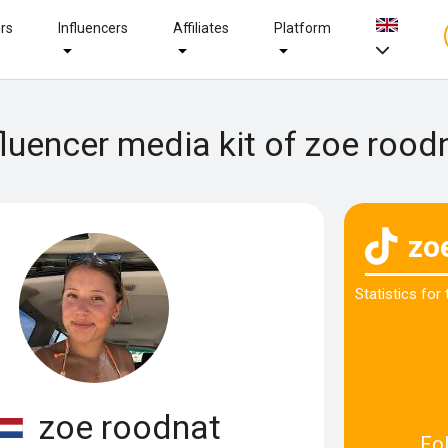
ers
Influencers
Affiliates
Platform
fluencer media kit of zoe rood
zo
Statistics for
zoe roodnat
Fo