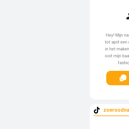
Hey! Mijn n
tot april een
in het maken
ooit mijn ba
fashio
zoeroodna