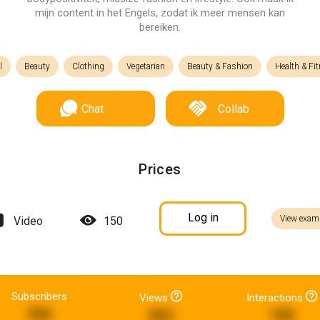
mijn content in het Engels, zodat ik meer mensen kan
bereiken.
l
Beauty
Clothing
Vegetarian
Beauty & Fashion
Health & Fi
Chat
Collab
Prices
Log in
View exam
Video
150
Subscribers
Views
Interactions
506
862
708