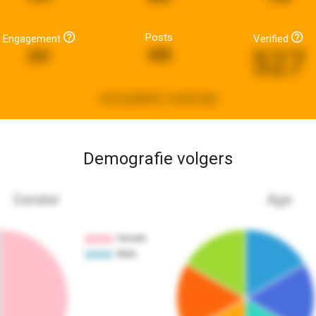
Posts
Engagement
Verified
527
438
241
Last updated:
a week ago
Demografie volgers
Gender
Age