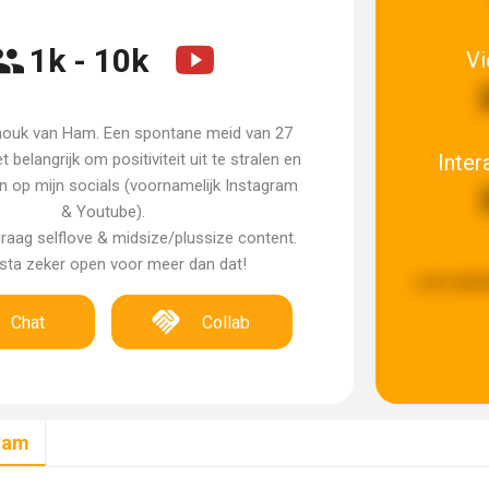
1k - 10k
V
Anouk van Ham. Een spontane meid van 27
Inter
het belangrijk om positiviteit uit te stralen en
n op mijn socials (voornamelijk Instagram
& Youtube).
raag selflove & midsize/plussize content.
sta zeker open voor meer dan dat!
Last upda
Chat
Collab
ham