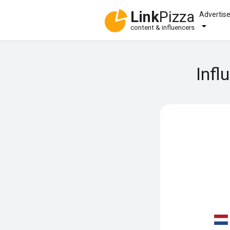
Link
Pizza
Advertis
content & influencers
Infl