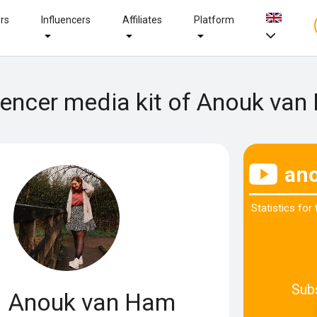
ers
Influencers
Affiliates
Platform
uencer media kit of Anouk va
an
Statistics for
Sub
Anouk van Ham