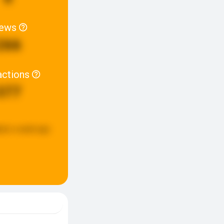
iews
266
actions
377
ted:
a week ago