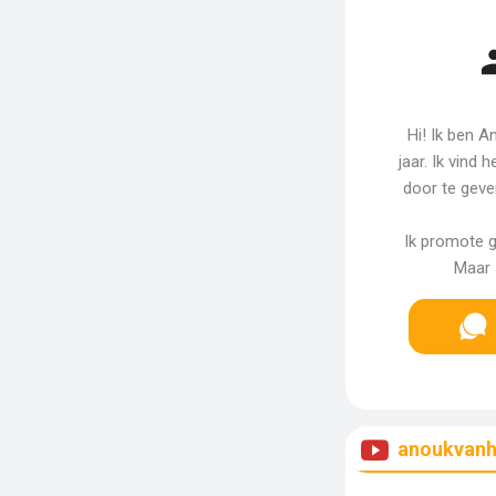
Hi! Ik ben 
jaar. Ik vind 
door te geve
Ik promote g
Maar 
anoukvan