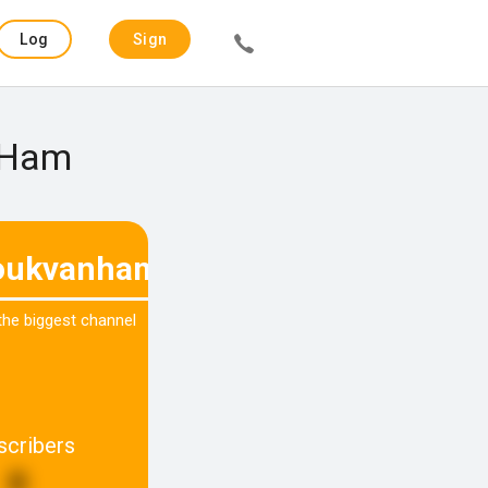
Log
Sign
in
up
n Ham
oukvanham
 the biggest channel
scribers
0