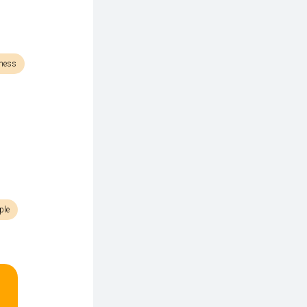
tness
ple