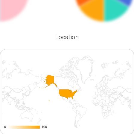
Location
0
0
100
100