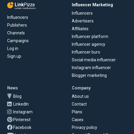
Link
Pizza
Influencer Marketing
content & influencers
Influencers
Influencers
Advertisers
Publishers
Affiliates
Channels
Influencer platform
Campaigns
Influencer agency
Log in
Influencer buro
Sign up
Social media influencer
Instagram influencer
Blogger marketing
News
Company
Blog
About us
LinkedIn
Contact
Instagram
Plans
Pinterest
Cases
Facebook
Privacy policy