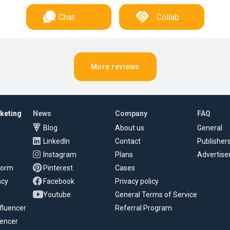
Chat
Collab
More reviews
rketing
News
Company
FAQ
Blog
About us
General
LinkedIn
Contact
Publisher
Instagram
Plans
Advertise
tform
Pinterest
Cases
ncy
Facebook
Privacy policy
Youtube
General Terms of Service
fluencer
Referral Program
uencer