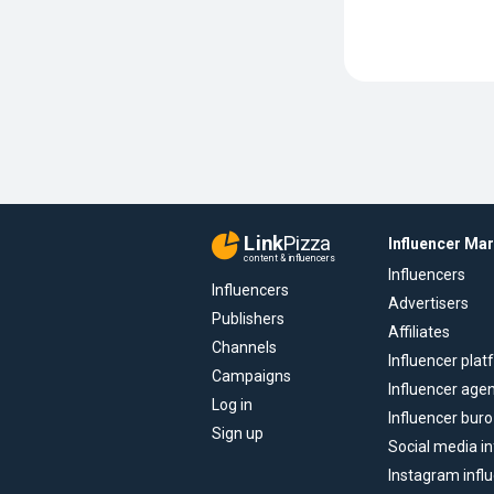
Link
Pizza
Influencer Ma
content & influencers
Influencers
Influencers
Advertisers
Publishers
Affiliates
Channels
Influencer pla
Campaigns
Influencer age
Log in
Influencer buro
Sign up
Social media in
Instagram infl