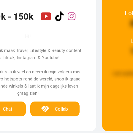
Fo
k - 150k
Hi!
 ik maak Travel, Lifestyle & Beauty content
p Tiktok, Instagram & Youtube!
k reis ik veel en neem ik mijn volgers mee
Last upda
vo hotspots rond de wereld, shop ik graag
ende winkels & laat ik mijn dagelijks leven
graag zien!
Chat
Collab