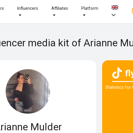
ers
Influencers
Affiliates
Platform
uencer media kit of Arianne M
fl
Statistics for
rianne Mulder