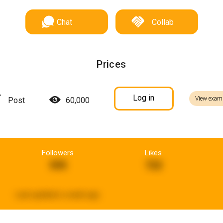
Chat
Collab
Prices
Log in
View exam
Post
60,000
Followers
Likes
595
722
Last updated:
a week ago