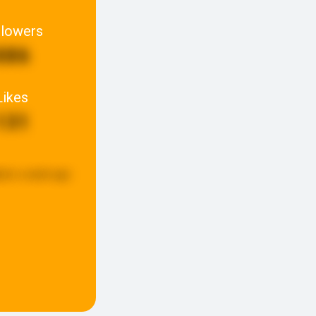
llowers
886
Likes
131
ted:
a week ago