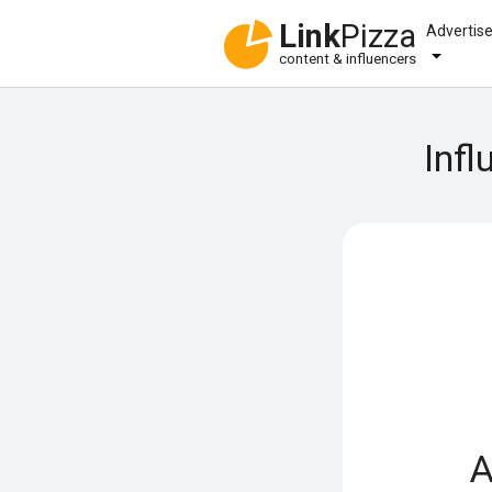
Link
Pizza
Advertis
content & influencers
Infl
A