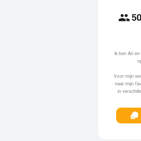
50
Ik ben Ari en
o
Voor mijn wer
naar mijn fa
in verschill