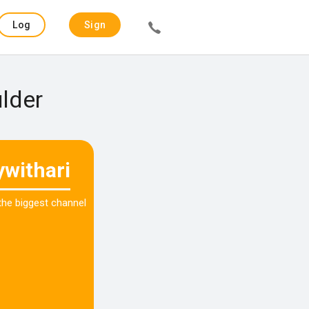
Log
Sign
in
up
ulder
ywithari
 the biggest channel