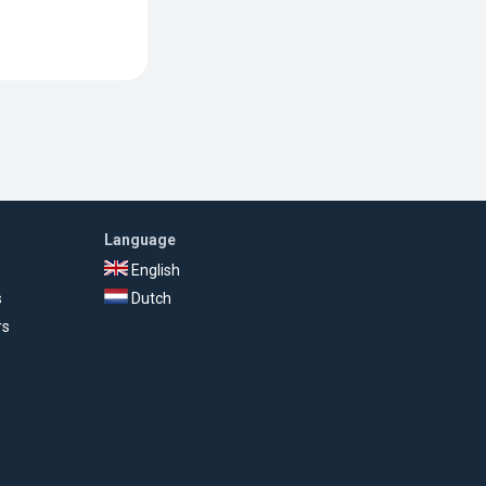
Language
English
s
Dutch
rs