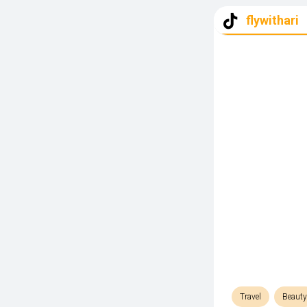
flywithari
Travel
Beauty