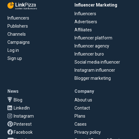
Link
Pizza
Influencer Marketing
content & influencers
Influencers
Influencers
Advertisers
Publishers
Affiliates
Channels
Influencer platform
Campaigns
Influencer agency
Log in
Influencer buro
Sign up
Social media influencer
Instagram influencer
Blogger marketing
News
Company
Blog
About us
LinkedIn
Contact
Instagram
Plans
Pinterest
Cases
Facebook
Privacy policy