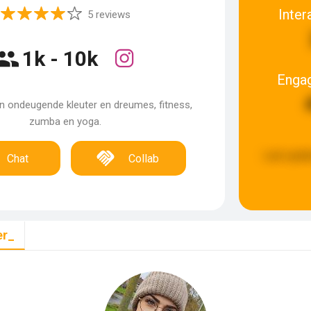
Inter
5 reviews
1k - 10k
Enga
 ondeugende kleuter en dreumes, fitness,
zumba en yoga.
Last upda
Chat
Collab
er_