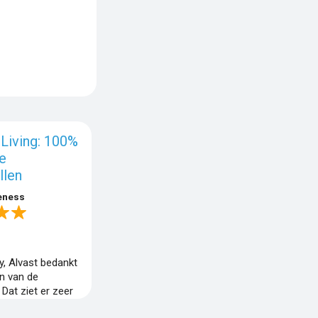
 Living: 100%
ke
llen
eness
o
y, Alvast bedankt
n van de
 Dat ziet er zeer
e hebben ook een