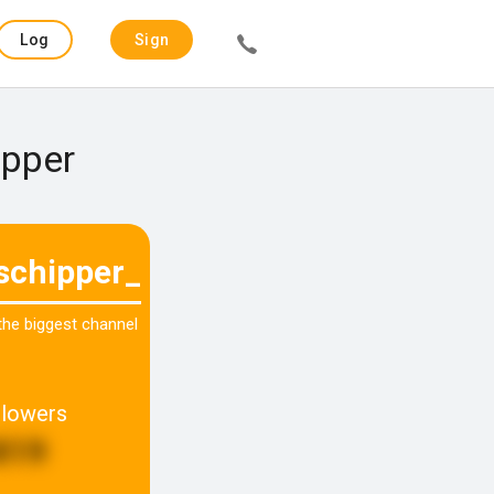
Log
Sign
in
up
ipper
schipper_
 the biggest channel
llowers
819