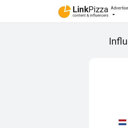
Link
Pizza
Advertis
content & influencers
Infl