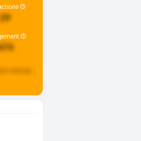
actions
29
gement
474
ted:
a week ago