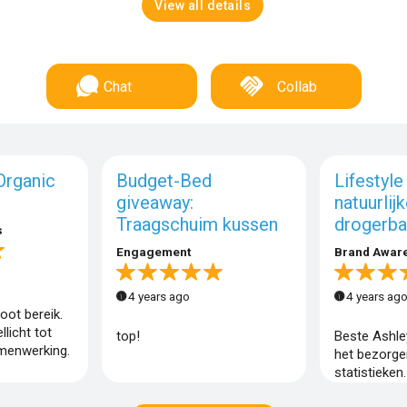
View all details
Chat
Collab
Organic
Budget-Bed
Lifestyle
giveaway:
natuurlij
Traagschuim kussen
drogerba
s
Engagement
Brand Awar
4 years ago
4 years ag
oot bereik.
llicht tot
top!
Beste Ashle
menwerking.
het bezorge
statistieken.
goed uit. W