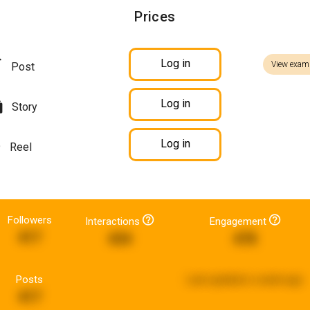
Prices
Log in
View exam
Post
Log in
Story
Log in
Reel
Followers
Interactions
Engagement
417
434
478
Posts
Last updated:
a week ago
417