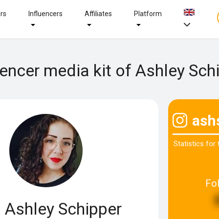
ers
Influencers
Affiliates
Platform
uencer media kit of Ashley Sch
ash
Statistics for
Fo
Ashley Schipper