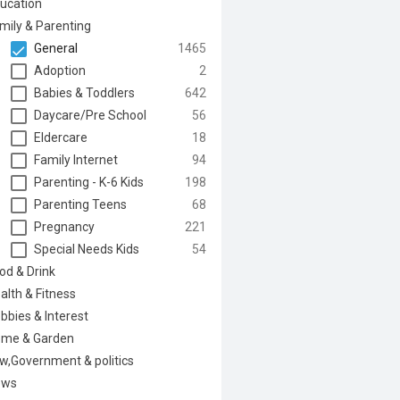
ucation
mily & Parenting
General
1465
Adoption
2
Babies & Toddlers
642
Daycare/Pre School
56
Eldercare
18
Family Internet
94
Parenting - K-6 Kids
198
Parenting Teens
68
Pregnancy
221
Special Needs Kids
54
od & Drink
alth & Fitness
bbies & Interest
me & Garden
w,Government & politics
ews