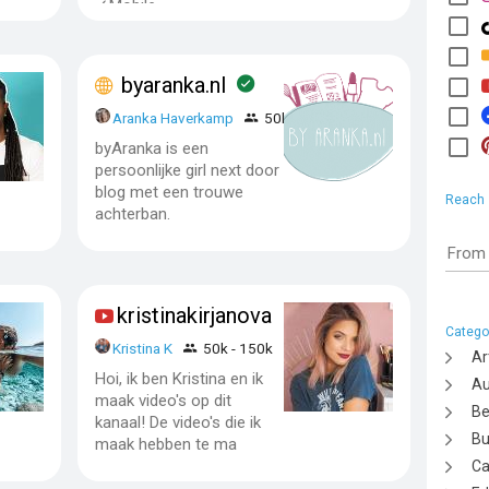
✓Mobile
byaranka.nl
Aranka Haverkamp
50k - 150k
byAranka is een
persoonlijke girl next door
blog met een trouwe
Reach
achterban.
From
kristinakirjanova
Catego
k -
Kristina K
50k - 150k
Ar
Hoi, ik ben Kristina en ik
Au
maak video's op dit
Be
kanaal! De video's die ik
Bu
maak hebben te ma
Ca