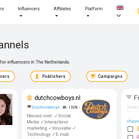
ers
Influencers
Affiliates
Platform
annels
or influencers in The Netherlands.
ncers
Publishers
Campaigns
dutchcowboys.nl
Fi
Dutchcowboys
150k - 500k
Nieuws over: ✓Social
Media ✓Interactieve
Channe
marketing ✓Innovatie ✓
Technology ✓E-mail