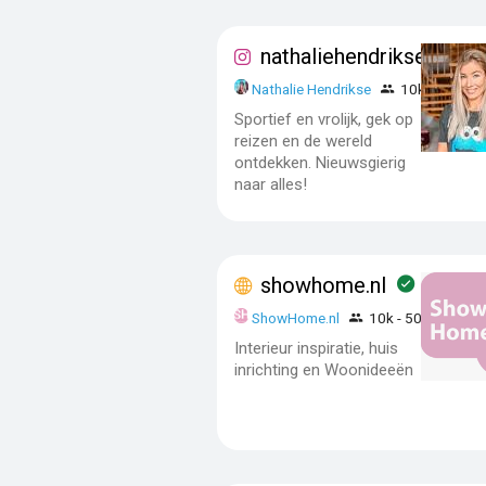
nathaliehendrikse
Nathalie Hendrikse
10k - 50k
Sportief en vrolijk, gek op
reizen en de wereld
ontdekken. Nieuwsgierig
naar alles!
showhome.nl
ShowHome.nl
10k - 50k
Interieur inspiratie, huis
inrichting en Woonideeën