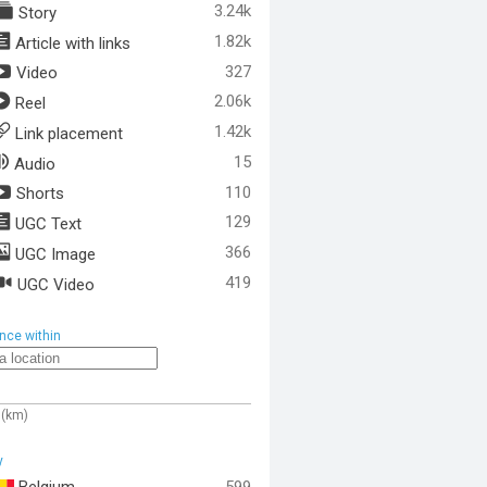
3.24k
Story
1.82k
Article with links
327
Video
2.06k
Reel
1.42k
Link placement
15
Audio
110
Shorts
129
UGC Text
366
UGC Image
419
UGC Video
nce within
 (km)
y