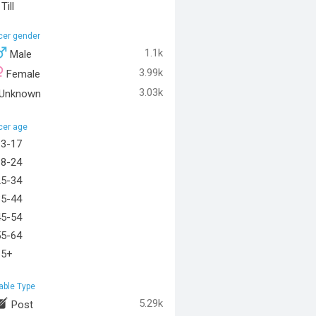
Till
ncer gender
1.1k
Male
3.99k
Female
3.03k
Unknown
cer age
13-17
18-24
25-34
35-44
45-54
55-64
65+
able Type
5.29k
Post