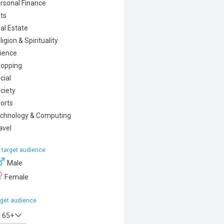
rsonal Finance
ts
al Estate
ligion & Spirituality
ience
opping
cial
ciety
orts
chnology & Computing
avel
 target audience
Male
Female
rget audience
65+