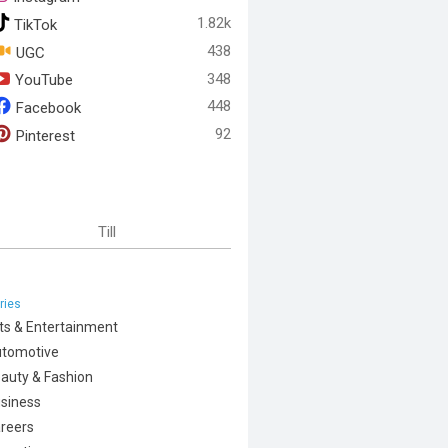
1.82k
TikTok
438
UGC
348
YouTube
448
Facebook
92
Pinterest
Till
ries
ts & Entertainment
tomotive
auty & Fashion
siness
reers