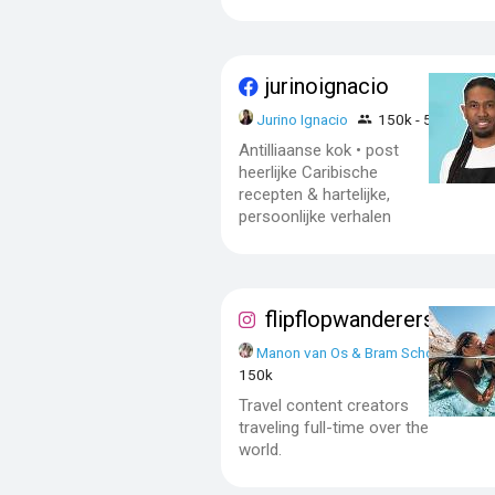
jurinoignacio
Jurino Ignacio
150k - 500k
Antilliaanse kok • post
heerlijke Caribische
recepten & hartelijke,
persoonlijke verhalen
flipflopwanderers
Manon van Os & Bram School
50
150k
Travel content creators
traveling full-time over the
world.