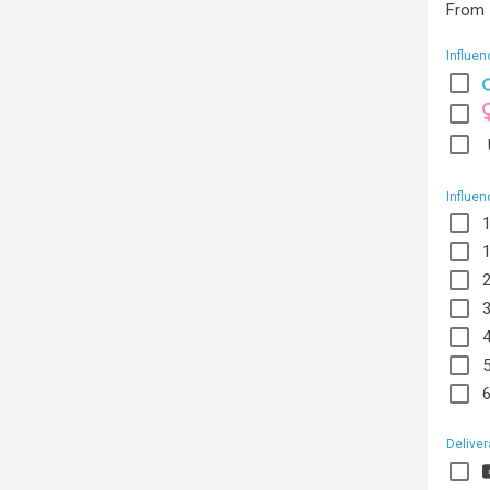
From
Influe
Influen
Deliver