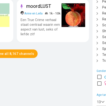
Pe
moordLUST
Pe
Anne en Leila
1k - 10k
Re
Re
Een True Crime verhaal
staat centraal waarin een
Sc
aspect van lust, seks of
Sh
liefde zit!
So
So
Sp
ew all 8,167 channels
Te
Tr
Gender
Age ta
13