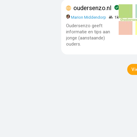
oudersenzo.nl
Marion Middendorp
1k - 10k
Oudersenzo geeft
informatie en tips aan
jonge (aanstaande)
ouders.
Vi