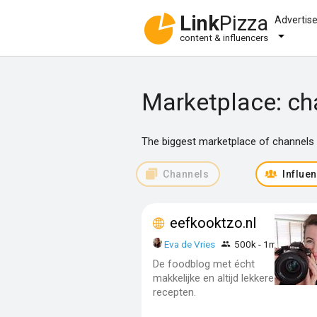
Link
Pizza
Advertis
content & influencers
Marketplace: ch
The biggest marketplace of channels f
Channels
Influe
eefkooktzo.nl
Eva de Vries
500k - 1m
De foodblog met écht
makkelijke en altijd lekkere
recepten.