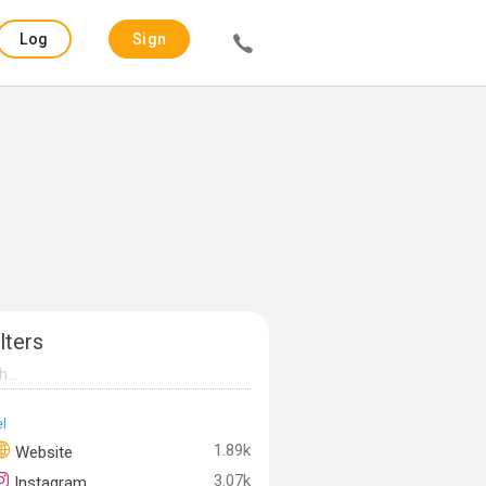
Log
Sign
in
up
lters
l
1.89k
Website
3.07k
Instagram