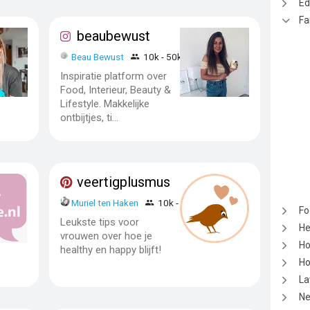
Ed
Fa
beaubewust
Beau Bewust
10k - 50k
Inspiratie platform over
Food, Interieur, Beauty &
Lifestyle. Makkelijke
ontbijtjes, ti...
veertigplusmus
Muriel ten Haken
10k - 50k
Fo
Leukste tips voor
He
vrouwen over hoe je
Ho
healthy en happy blijft!
Ho
La
N