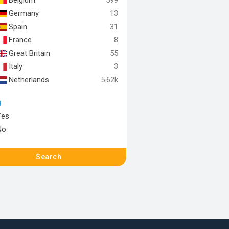
Belgium
599
Germany
13
Spain
31
France
8
Great Britain
55
Italy
3
Netherlands
5.62k
d
Yes
No
Search