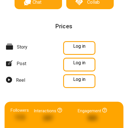
Chat
Collab
Prices
Log in
Story
Log in
Post
Log in
Reel
Followers
Interactions
Engagement
113
247
365