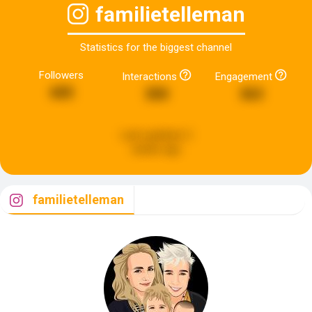
familietelleman
Statistics for the biggest channel
Followers
Interactions
Engagement
685
300
363
Last updated:
2
weeks ago
familietelleman