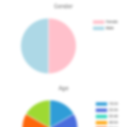
Gender
Age