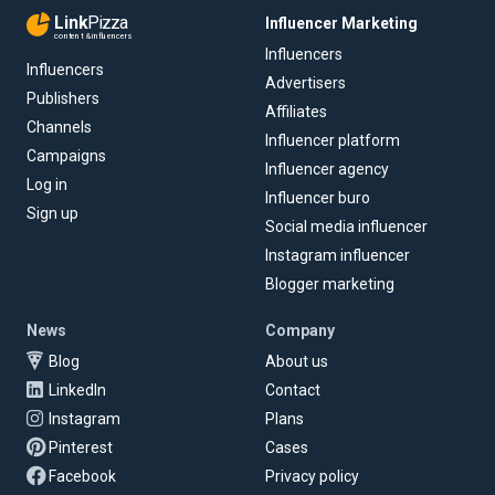
Link
Pizza
Influencer Marketing
content & influencers
Influencers
Influencers
Advertisers
Publishers
Affiliates
Channels
Influencer platform
Campaigns
Influencer agency
Log in
Influencer buro
Sign up
Social media influencer
Instagram influencer
Blogger marketing
News
Company
Blog
About us
LinkedIn
Contact
Instagram
Plans
Pinterest
Cases
Facebook
Privacy policy