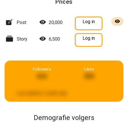
Prices
Log in
Post
20,000
Log in
Story
6,500
Followers
Likes
616
933
Last updated:
2 weeks ago
Demografie volgers