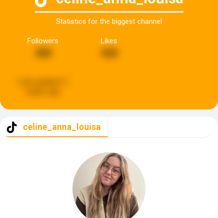
Statistics for the biggest channel
Followers
Likes
350
520
Last updated:
2
weeks ago
celine_anna_louisa