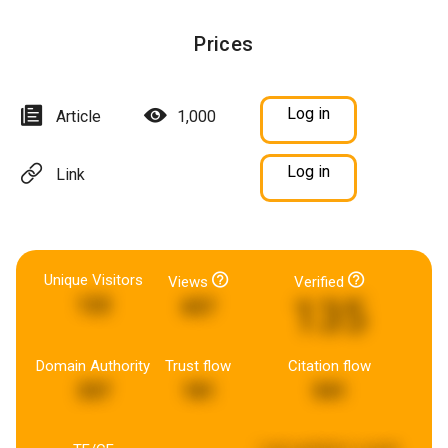
Prices
Log in
Article
1,000
Log in
Link
Unique Visitors
Views
Verified
135
122
657
Domain Authority
Trust flow
Citation flow
337
181
541