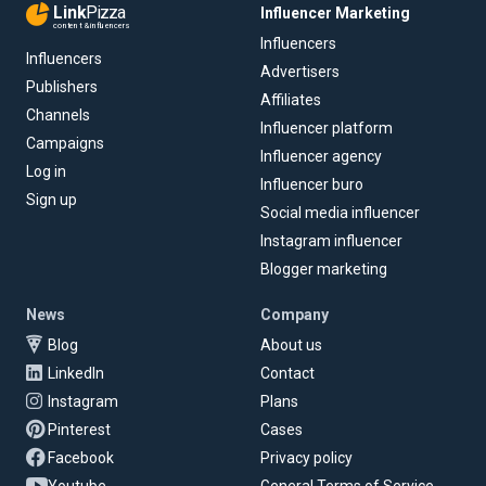
Link
Pizza
Influencer Marketing
content & influencers
Influencers
Influencers
Advertisers
Publishers
Affiliates
Channels
Influencer platform
Campaigns
Influencer agency
Log in
Influencer buro
Sign up
Social media influencer
Instagram influencer
Blogger marketing
News
Company
Blog
About us
LinkedIn
Contact
Instagram
Plans
Pinterest
Cases
Facebook
Privacy policy
Youtube
General Terms of Service