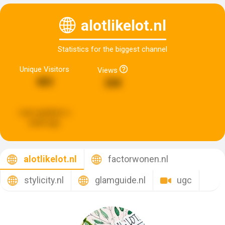
alotlikelot.nl
Statistics for the biggest channel
Unique Visitors
Views
483
268
Last updated:
a
week ago
alotlikelot.nl
factorwonen.nl
stylicity.nl
glamguide.nl
ugc