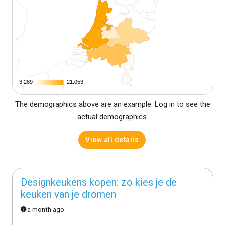
3.289
3.289
21.053
21.053
The demographics above are an example. Log in to see the
actual demographics.
View all details
Designkeukens kopen: zo kies je de
keuken van je dromen
a month ago