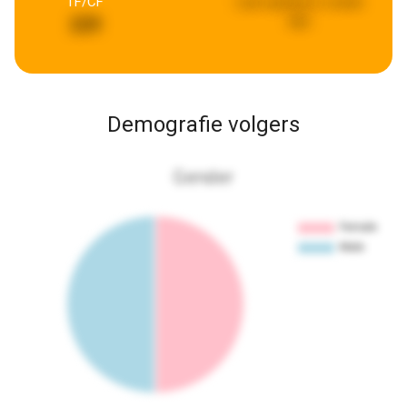
TF/CF
Last updated:
a week
ago
229
Demografie volgers
Gender