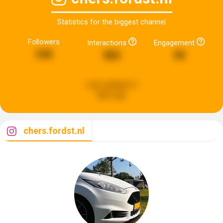
Statistics for the biggest channel
Followers
Interactions
Engagement
545
882
90
Last updated:
6
days ago
chers.fordst.nl