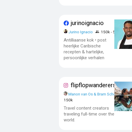
jurinoignacio
Jurino Ignacio
150k - 500k
Antilliaanse kok • post
heerlijke Caribische
recepten & hartelijke,
persoonlijke verhalen
flipflopwanderers
Manon van Os & Bram School
50
150k
Travel content creators
traveling full-time over the
world.