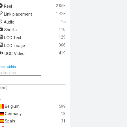
2.06k
Reel
1.42k
Link placement
15
Audio
110
Shorts
129
UGC Text
366
UGC Image
419
UGC Video
nce within
 (km)
y
Belgium
599
Germany
13
Spain
31