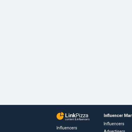
Link
Pizza
Influencer Ma
content & influencers
Influencers
Influencers
Advertisers