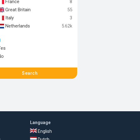
France
8
Great Britain
55
Italy
3
Netherlands
5.62k
d
Yes
No
Search
Language
English
s
Dutch