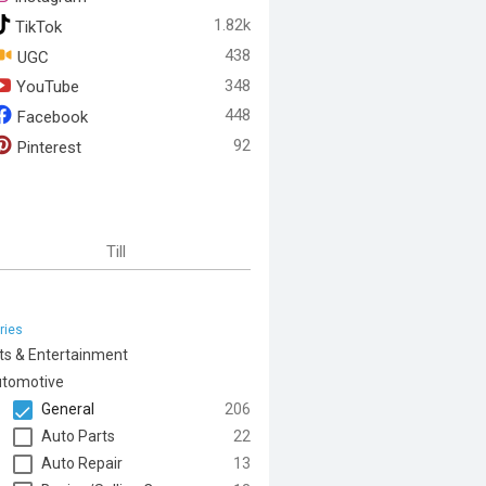
1.82k
TikTok
438
UGC
348
YouTube
448
Facebook
92
Pinterest
Till
ries
ts & Entertainment
tomotive
General
206
Auto Parts
22
Auto Repair
13