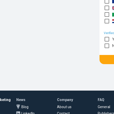
Verifie
rketing
News
Company
FAQ
Blog
About us
General
LinkedIn
Contact
Publisher