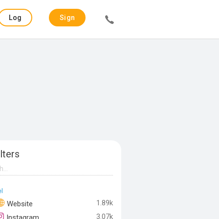
Log
Sign
in
up
lters
l
1.89k
Website
3.07k
Instagram