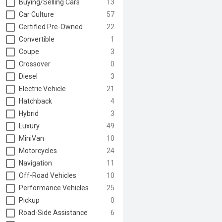
Buying/Selling Cars
13
Car Culture
57
Certified Pre-Owned
22
Convertible
1
Coupe
3
Crossover
0
Diesel
3
Electric Vehicle
21
Hatchback
4
Hybrid
3
Luxury
49
MiniVan
10
Motorcycles
24
Navigation
11
Off-Road Vehicles
10
Performance Vehicles
25
Pickup
0
Road-Side Assistance
6