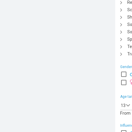
Re
Sc
Sh
So
So
Sp
Te
Tr
Gender
Age ta
13
From
Influe