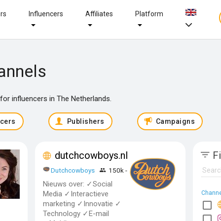
ers
Influencers
Affiliates
Platform
annels
or influencers in The Netherlands.
ncers
Publishers
Campaigns
dutchcowboys.nl
Fi
Dutchcowboys
150k - 500k
Nieuws over: ✓Social
Media ✓Interactieve
Channe
marketing ✓Innovatie ✓
Technology ✓E-mail