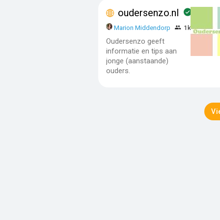
oudersenzo.nl
Marion Middendorp
1k - 10k
Oudersenzo geeft
informatie en tips aan
jonge (aanstaande)
ouders.
Vi