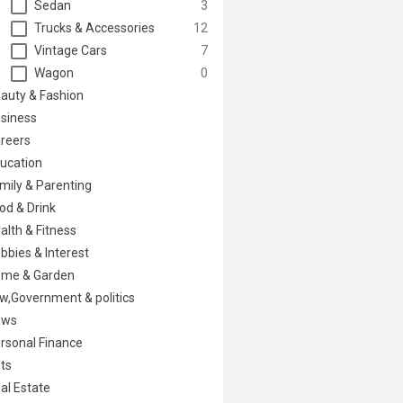
Sedan
3
Trucks & Accessories
12
Vintage Cars
7
Wagon
0
auty & Fashion
siness
reers
ucation
mily & Parenting
od & Drink
alth & Fitness
bbies & Interest
me & Garden
w,Government & politics
ews
rsonal Finance
ts
al Estate