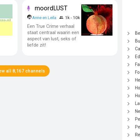
moordLUST
Anne en Leila
1k - 10k
Een True Crime verhaal
staat centraal waarin een
Be
aspect van lust, seks of
Bu
liefde zit!
Ca
Ed
Fa
ew all 8,167 channels
Fo
He
Ho
Ho
La
N
Pe
Pe
Re