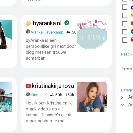
✓Mobile
byaranka.nl
Aranka Haverkamp
50k - 150k
byAranka is een
persoonlijke girl next door
blog met een trouwe
Reach
achterban.
From
kristinakirjanova
Catego
k -
Kristina K
50k - 150k
Ar
Hoi, ik ben Kristina en ik
Au
maak video's op dit
kanaal! De video's die ik
maak hebben te ma