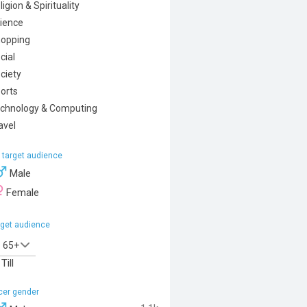
ligion & Spirituality
ience
opping
cial
ciety
orts
chnology & Computing
avel
 target audience
Male
Female
rget audience
65+
Till
ncer gender