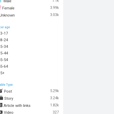
1.1k
Male
3.99k
Female
3.03k
Unknown
cer age
13-17
18-24
25-34
35-44
45-54
55-64
65+
able Type
5.29k
Post
3.24k
Story
1.82k
Article with links
327
Video