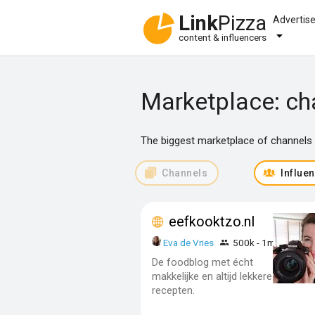
Link
Pizza
Advertis
content & influencers
Marketplace: ch
The biggest marketplace of channels f
Channels
Influe
eefkooktzo.nl
Eva de Vries
500k - 1m
De foodblog met écht
makkelijke en altijd lekkere
recepten.