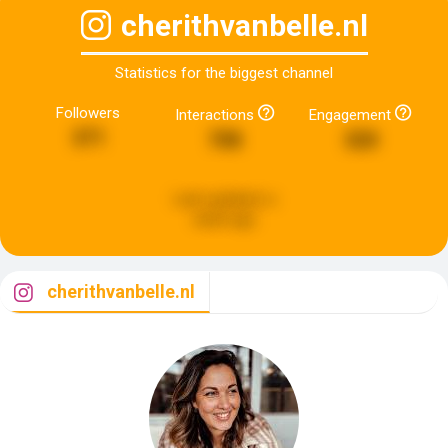
cherithvanbelle.nl
Statistics for the biggest channel
Followers
Interactions
Engagement
371
708
320
Last updated:
a
week ago
cherithvanbelle.nl