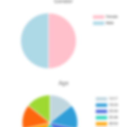
Gender
Age