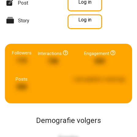
Log in
Post
Log in
Story
Followers
Interactions
Engagement
115
738
509
Posts
Last updated:
a week ago
500
Demografie volgers