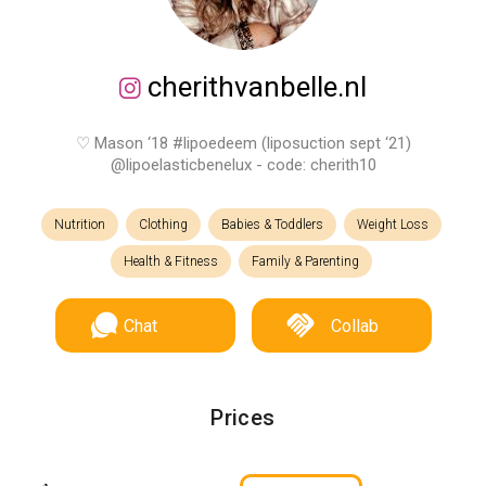
cherithvanbelle.nl
♡ Mason ‘18 #lipoedeem (liposuction sept ‘21)
@lipoelasticbenelux - code: cherith10
Nutrition
Clothing
Babies & Toddlers
Weight Loss
Health & Fitness
Family & Parenting
Chat
Collab
Prices