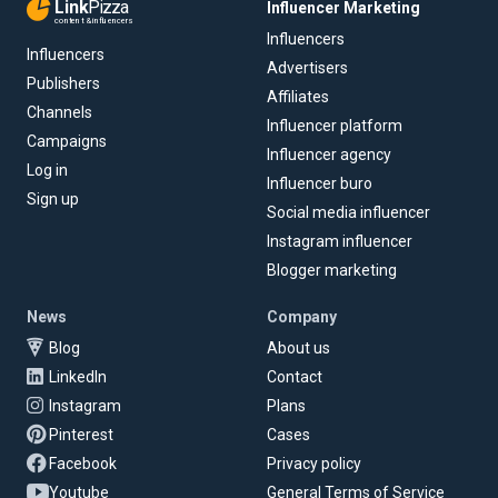
Link
Pizza
Influencer Marketing
content & influencers
Influencers
Influencers
Advertisers
Publishers
Affiliates
Channels
Influencer platform
Campaigns
Influencer agency
Log in
Influencer buro
Sign up
Social media influencer
Instagram influencer
Blogger marketing
News
Company
Blog
About us
LinkedIn
Contact
Instagram
Plans
Pinterest
Cases
Facebook
Privacy policy
Youtube
General Terms of Service