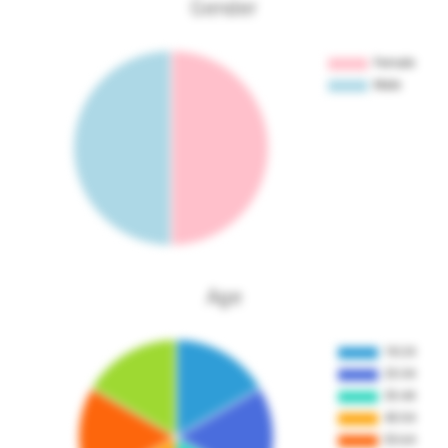
Gender
Age