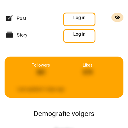
Log in
Post
Log in
Story
Followers
Likes
381
579
Last updated:
6 days ago
Demografie volgers