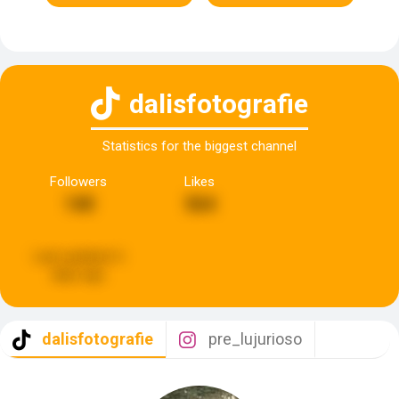
dalisfotografie
Statistics for the biggest channel
Followers
Likes
140
564
Last updated:
6
days ago
dalisfotografie
pre_lujurioso