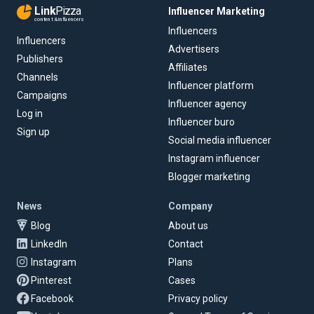
Link
Pizza
Influencer Marketing
content & influencers
Influencers
Influencers
Advertisers
Publishers
Affiliates
Channels
Influencer platform
Campaigns
Influencer agency
Log in
Influencer buro
Sign up
Social media influencer
Instagram influencer
Blogger marketing
News
Company
Blog
About us
LinkedIn
Contact
Instagram
Plans
Pinterest
Cases
Facebook
Privacy policy