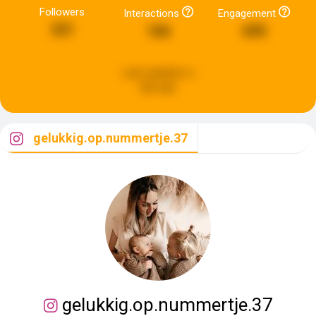
Followers
Interactions
Engagement
321
166
695
Last updated:
a
day ago
gelukkig.op.nummertje.37
gelukkig.op.nummertje.37