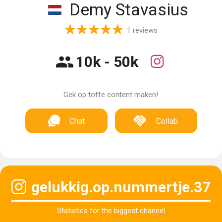
Demy Stavasius
1 reviews
10k - 50k
Gek op toffe content maken!
Chat
Collab
gelukkig.op.nummertje.37
Statistics for the biggest channel