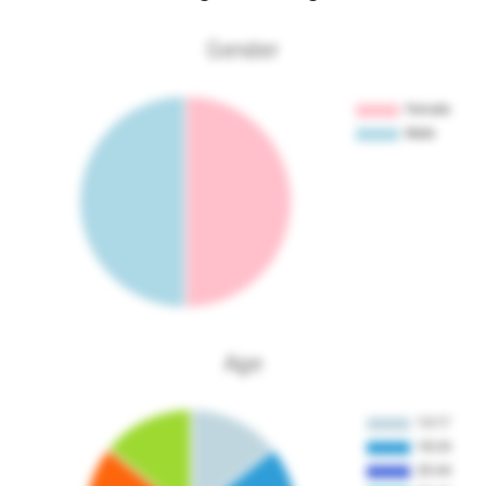
Gender
Age