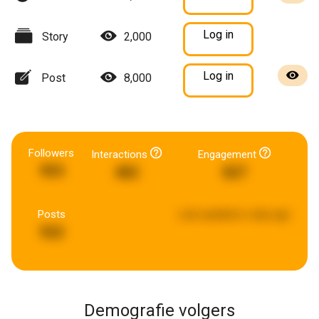
Log in
Story
2,000
Log in
Post
8,000
Followers
Interactions
Engagement
953
482
827
Posts
Last updated:
a day ago
922
Demografie volgers