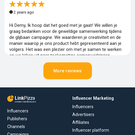
2 years ago
Hi Demy, Ik hoop dat het goed met je gaat! We willen je
graag bedanken voor de geweldige samenwerking tijdens
de glijbaan campagne. We waarderen je creativiteit en de
manier waarop je ons product hebt gepresenteerd aan je
volgers. Het was een plezier om met je samen te werken
en we kijken uit naar toekomstige samenwerkingen.
Nogmaals bedankt voor je fantastische werk! Groet, Team
Rockerz Aydan
More reviews
Link
Pizza
Influencer Marketing
content & influencers
Influencers
Influencers
Advertisers
Publishers
Affiliates
Channels
Influencer platform
Campaigns