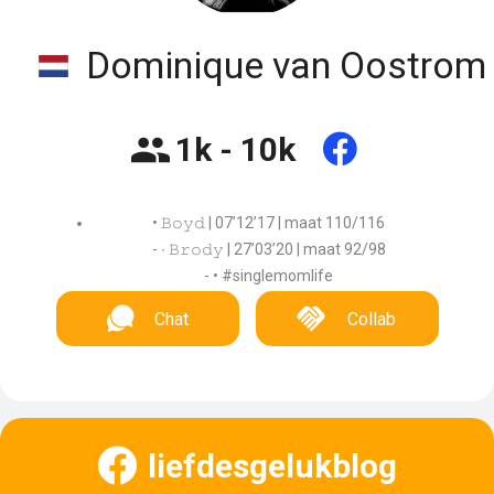
Dominique van Oostrom
1k - 10k
• 𝙱𝚘𝚢𝚍 | 07’12’17 | maat 110/116
- ∙ 𝙱𝚛𝚘𝚍𝚢 | 27’03’20 | maat 92/98
- • #singlemomlife
Chat
Collab
liefdesgelukblog