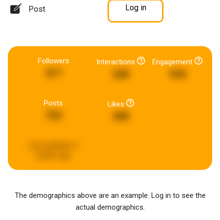
Log in
Post
Followers
Interactions
Engagement
417
228
934
Posts
Likes
723
498
Last updated:
2
weeks ago
The demographics above are an example. Log in to see the
actual demographics.