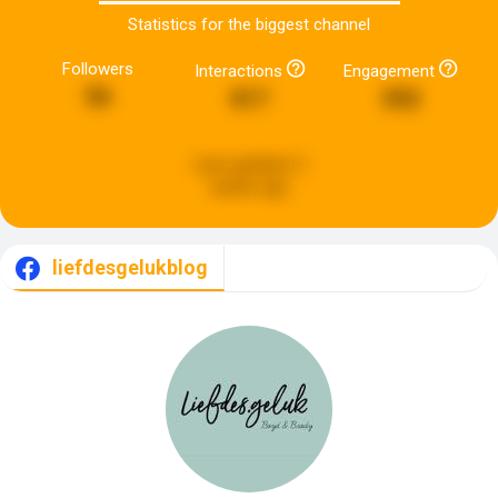
Statistics for the biggest channel
Followers
Interactions
Engagement
56
817
592
Last updated:
2
weeks ago
liefdesgelukblog