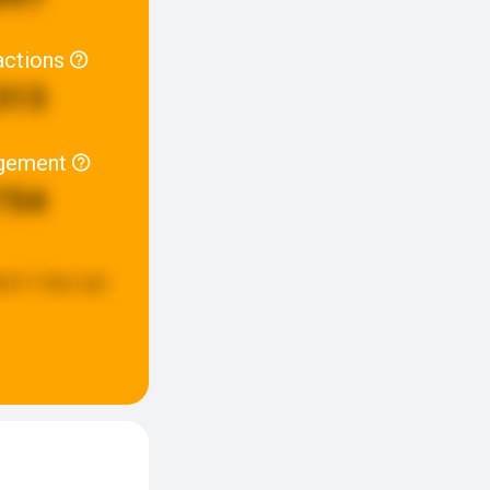
actions
313
gement
754
ted:
3 days ago