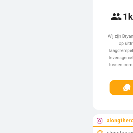
1k
Wij zijn Brya
op uitt
laagdrempel
levensgeniet
tussen comf
alongther
alongthero