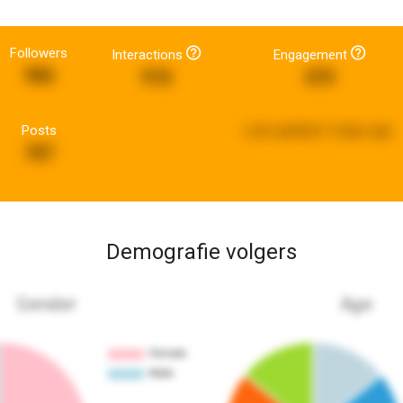
Followers
Interactions
Engagement
986
918
470
Posts
Last updated:
3 days ago
787
Demografie volgers
Gender
Age