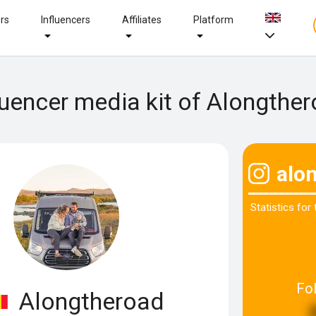
ers
Influencers
Affiliates
Platform
luencer media kit of Alongthe
alo
Statistics for
Fo
Alongtheroad