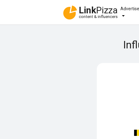
Link
Pizza
Advertis
content & influencers
Inf