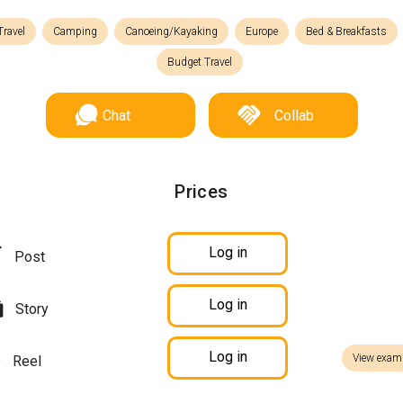
Travel
Camping
Canoeing/Kayaking
Europe
Bed & Breakfasts
Budget Travel
Chat
Collab
Prices
Log in
Post
Log in
Story
Log in
View exam
Reel