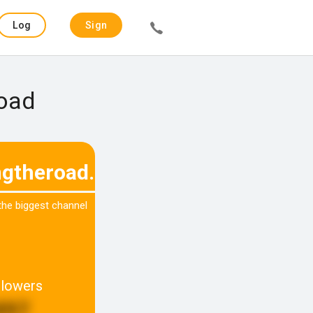
Log
Sign
in
up
road
ngtheroad.be
 the biggest channel
llowers
897