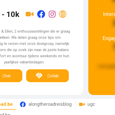
 - 10k
Inter
n & Ellen, 2 enthousiastelingen die er graag
Enga
rekken. We delen graag onze tips om
ig te reizen met onze doelgroep, namelijk
ers die op zoek zijn naar de juiste balans
ort en avontuur tijdens weekends en hun
jaarlijkse vakantiedagen.
Last upda
Chat
Collab
oad.be
alongtheroadreisblog
ugc
ad.be