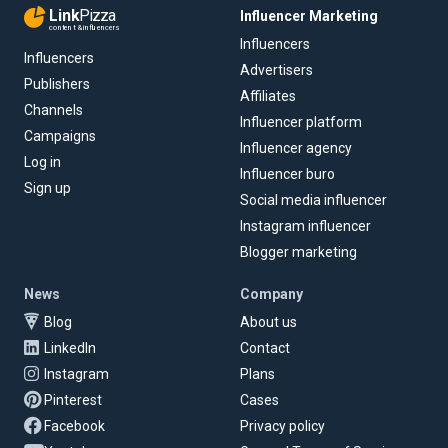
Link
Pizza
Influencer Marketing
content & influencers
Influencers
Influencers
Advertisers
Publishers
Affiliates
Channels
Influencer platform
Campaigns
Influencer agency
Log in
Influencer buro
Sign up
Social media influencer
Instagram influencer
Blogger marketing
News
Company
Blog
About us
LinkedIn
Contact
Instagram
Plans
Pinterest
Cases
Facebook
Privacy policy