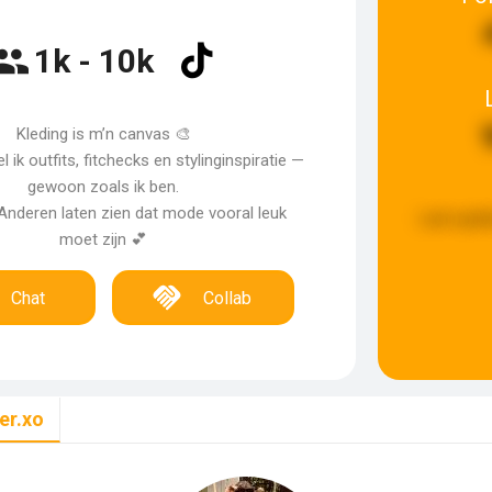
1k - 10k
Kleding is m’n canvas 🎨
 ik outfits, fitchecks en stylinginspiratie —
gewoon zoals ik ben.
 Anderen laten zien dat mode vooral leuk
Last upda
moet zijn 💕
Chat
Collab
er.xo