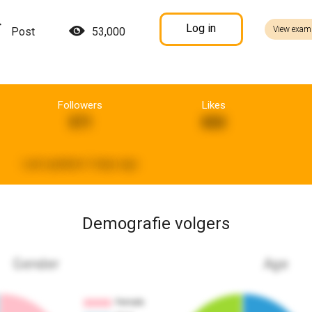
Log in
View exam
Post
53,000
Followers
Likes
571
850
Last updated:
3 days ago
Demografie volgers
Gender
Age