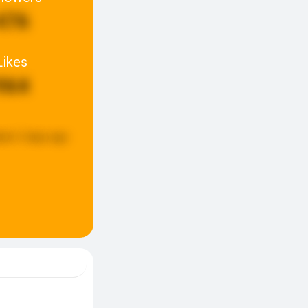
476
Likes
964
ted:
3 days ago