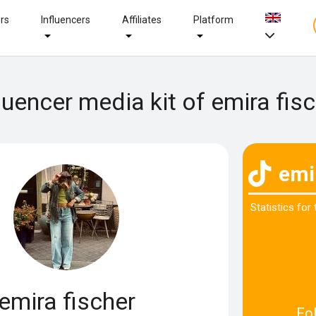
ers
Influencers
Affiliates
Platform
luencer media kit of emira fis
emi
Statistics for
emira fischer
Fo