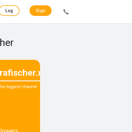
Log
Sign
in
up
cher
rafischer.xo
 the biggest channel
llowers