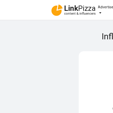
Link
Pizza
Advertis
content & influencers
Inf