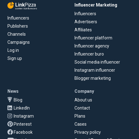
Link
Pizza
Influencer Marketing
content & influencers
Influencers
Influencers
Advertisers
Publishers
Affiliates
Channels
Influencer platform
Campaigns
Influencer agency
Log in
Influencer buro
Sign up
Social media influencer
Instagram influencer
Blogger marketing
News
Company
Blog
About us
LinkedIn
Contact
Instagram
Plans
Pinterest
Cases
Facebook
Privacy policy