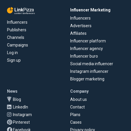
Link
Pizza
Influencer Marketing
content & influencers
Influencers
Influencers
Advertisers
Publishers
Affiliates
Channels
Influencer platform
Campaigns
Influencer agency
Log in
Influencer buro
Sign up
Social media influencer
Instagram influencer
Blogger marketing
News
Company
Blog
About us
LinkedIn
Contact
Instagram
Plans
Pinterest
Cases
Facebook
Privacy policy