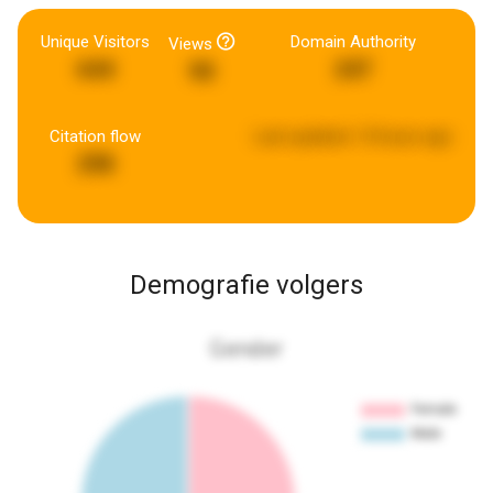
Unique Visitors
Domain Authority
Views
644
247
90
Citation flow
Last updated:
14 hours ago
298
Demografie volgers
Gender