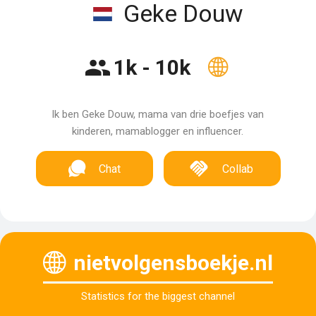
Geke Douw
1k - 10k
Ik ben Geke Douw, mama van drie boefjes van
kinderen, mamablogger en influencer.
Chat
Collab
nietvolgensboekje.nl
Statistics for the biggest channel