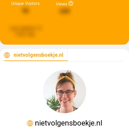
Unique Visitors
Views
36
649
Last updated:
14
hours ago
nietvolgensboekje.nl
nietvolgensboekje.nl