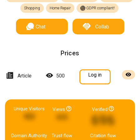
Shopping
Home Repair
GDPR compliant!
Chat
Collab
Prices
Log in
Article
500
Unique Visitors
Views
Verified
696
923
615
Domain Authority
Trust flow
Citation flow