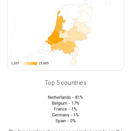
1.167
1.167
21.603
21.603
Top 5 countries
Netherlands -
81%
Belgium -
17%
France -
1%
Germany -
1%
Spain -
0%