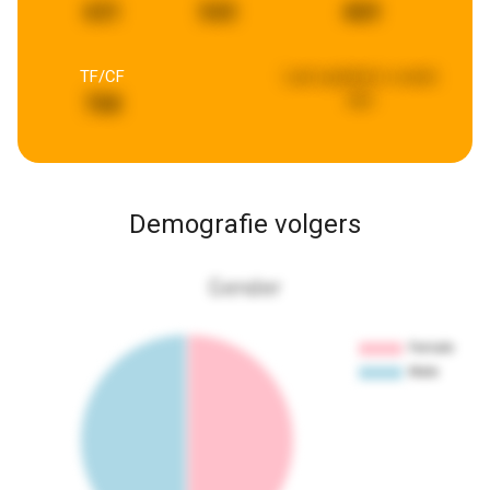
631
543
469
TF/CF
Last updated:
a week
ago
768
Demografie volgers
Gender