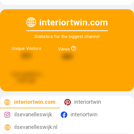
interiortwin.com
Statistics for the biggest channel
Unique Visitors
Views
577
669
Last updated:
a
week ago
interiortwin.com
interiortwin
ilsevanelleswijk
interiortwin
ilsevanelleswijk.nl