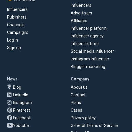
content & influencers
Influencers
Influencers
Advertisers
Publishers
Affiliates
Channels
Influencer platform
Campaigns
Influencer agency
Log in
Influencer buro
Sign up
Social media influencer
Instagram influencer
Blogger marketing
News
Company
Blog
About us
LinkedIn
Contact
Instagram
Plans
Pinterest
Cases
Facebook
Privacy policy
Youtube
General Terms of Service