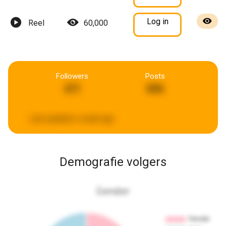
Log in
Reel
60,000
Followers
Posts
471
896
Last updated:
a week ago
Demografie volgers
Gender