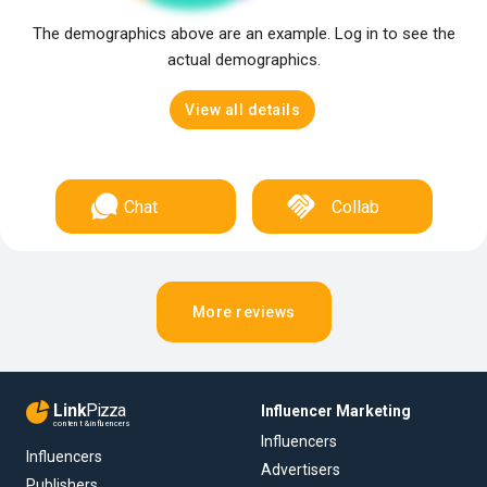
The demographics above are an example. Log in to see the
actual demographics.
View all details
Chat
Collab
More reviews
Link
Pizza
Influencer Marketing
content & influencers
Influencers
Influencers
Advertisers
Publishers