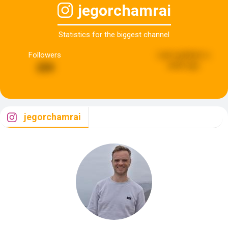
jegorchamrai
Statistics for the biggest channel
Followers
Last updated:
a
week ago
259
jegorchamrai