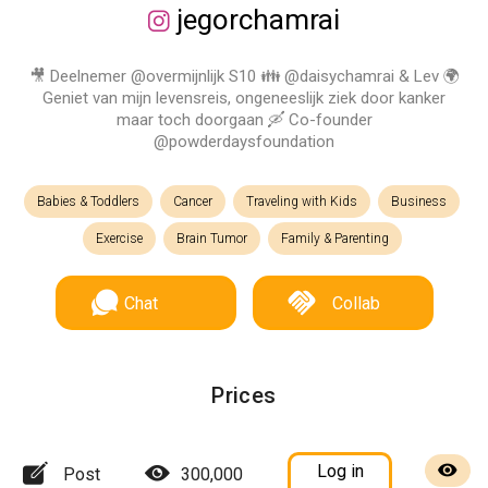
jegorchamrai
🎥 Deelnemer @overmijnlijk S10 👪 @daisychamrai & Lev 🌍
Geniet van mijn levensreis, ongeneeslijk ziek door kanker
maar toch doorgaan 🛶 Co-founder
@powderdaysfoundation
Babies & Toddlers
Cancer
Traveling with Kids
Business
Exercise
Brain Tumor
Family & Parenting
Chat
Collab
Prices
Log in
Post
300,000