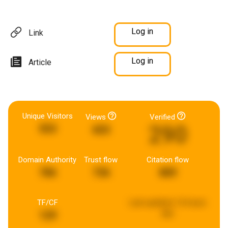
Log in
Link
Log in
Article
Unique Visitors
Views
Verified
290
553
603
Domain Authority
Trust flow
Citation flow
786
736
889
TF/CF
Last updated:
16 hours
ago
129