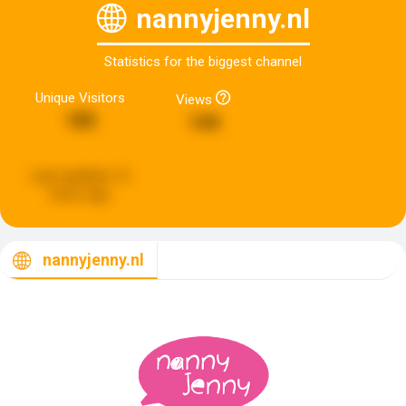
nannyjenny.nl
Statistics for the biggest channel
Unique Visitors
Views
185
144
Last updated:
16
hours ago
nannyjenny.nl