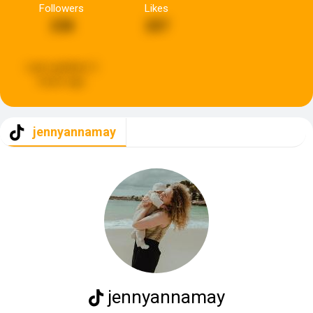
Followers
Likes
238
207
Last updated:
2
hours ago
jennyannamay
jennyannamay