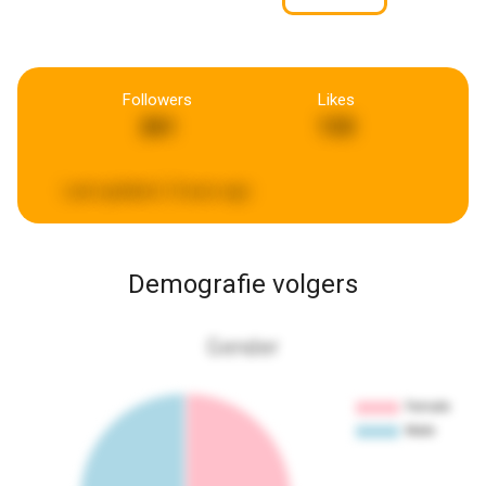
Followers
Likes
261
133
Last updated:
2 hours ago
Demografie volgers
Gender