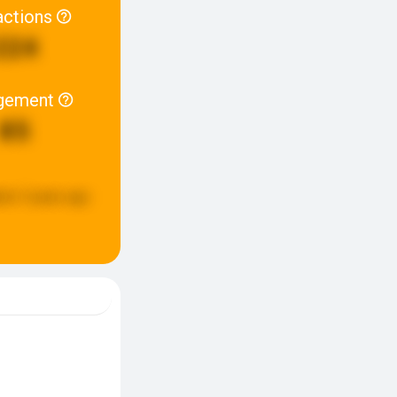
actions
224
gement
85
ted:
5 years ago