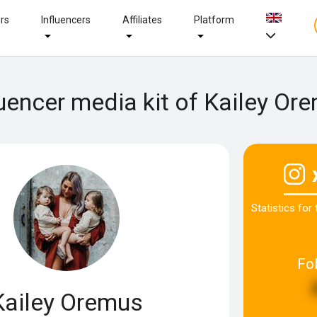
ers
Influencers
Affiliates
Platform
luencer media kit of Kailey Or
Statistics for
Fo
Kailey Oremus