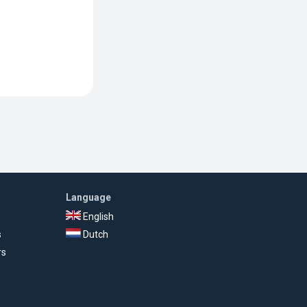
Language
English
s
Dutch
rs