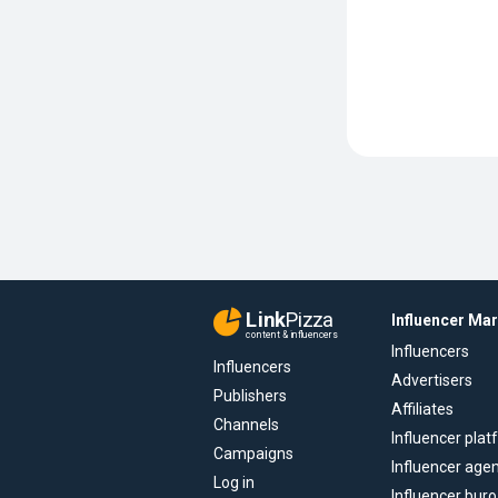
Link
Pizza
Influencer Ma
content & influencers
Influencers
Influencers
Advertisers
Publishers
Affiliates
Channels
Influencer pla
Campaigns
Influencer age
Log in
Influencer buro