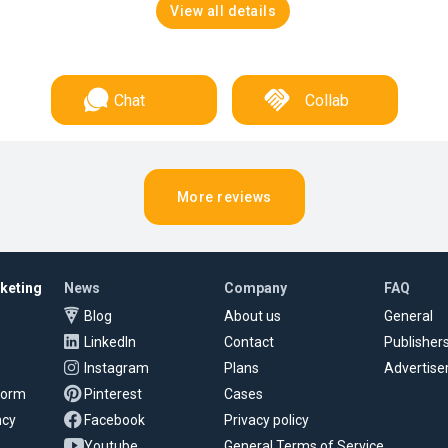
View all details
Chat
Collab
More reviews
rketing
News
Company
FAQ
Blog
About us
General
LinkedIn
Contact
Publisher
Instagram
Plans
Advertise
tform
Pinterest
Cases
ncy
Facebook
Privacy policy
Youtube
General Terms of Service