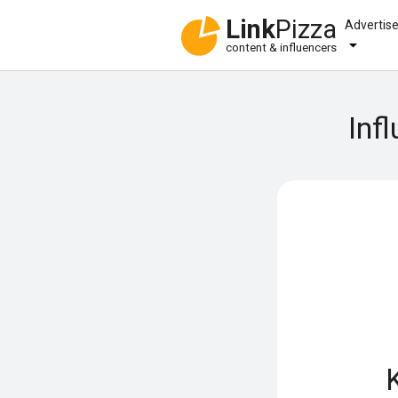
Link
Pizza
Advertis
content & influencers
Inf