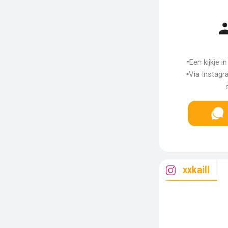
▫️Een kijkje 
▪️Via Instag
xxkaill