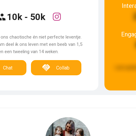
Inter
10k - 50k
Enga
in ons chaotische én niet perfecte leventje.
ram deel ik ons leven met een beeb van 1,5
en een tweeling van 14 weken.
Last upda
Chat
Collab