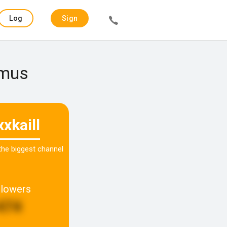
Log
Sign
in
up
emus
xxkaill
 the biggest channel
llowers
474