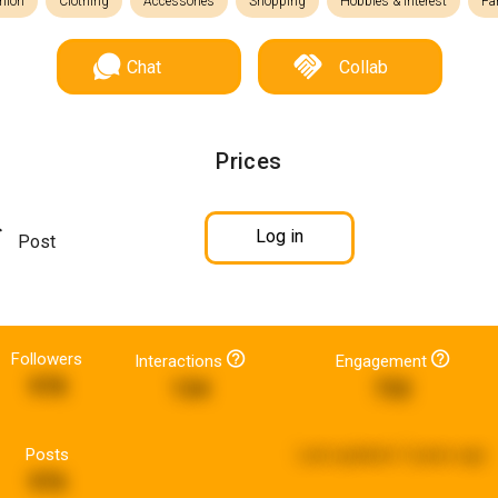
hion
Clothing
Accessories
Shopping
Hobbies & Interest
Fa
Chat
Collab
Prices
Log in
Post
Followers
Interactions
Engagement
978
134
732
Posts
Last updated:
5 years ago
976