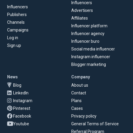
Influencers
Influencers
Advertisers
Publishers
Affiliates
Channels
Influencer platform
Campaigns
Influencer agency
Log in
Influencer buro
Sign up
Social media influencer
Instagram influencer
Blogger marketing
News
Company
Blog
About us
LinkedIn
Contact
Instagram
Plans
Pinterest
Cases
Facebook
Privacy policy
Youtube
General Terms of Service
Referral Program