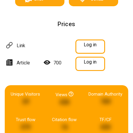
Prices
Log in
Link
Log in
Article
700
Unique Visitors
Domain Authority
Views
29
789
438
Trust flow
Citation flow
TF/CF
379
16
650