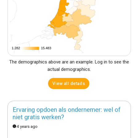
1.282
1.282
15.483
15.483
The demographics above are an example. Log in to see the
actual demographics.
View all details
Ervaring opdoen als ondernemer: wel of
niet gratis werken?
4 years ago