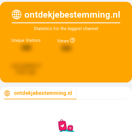
ontdekjebestemming.nl
Statistics for the biggest channel
Unique Visitors
Views
368
925
Last updated:
2
hours ago
ontdekjebestemming.nl