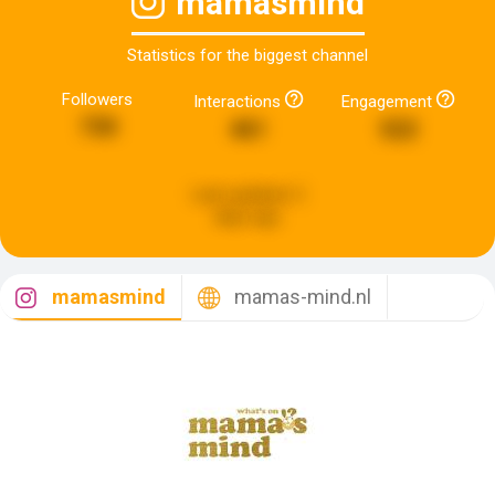
mamasmind
Statistics for the biggest channel
Followers
Interactions
Engagement
730
461
522
Last updated:
2
days ago
mamasmind
mamas-mind.nl