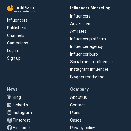
Link
Pizza
Influencer Marketing
content & influencers
Influencers
Influencers
Advertisers
Publishers
Affiliates
Channels
Influencer platform
Campaigns
Influencer agency
Log in
Influencer buro
Sign up
Social media influencer
Instagram influencer
Blogger marketing
News
Company
Blog
About us
LinkedIn
Contact
Instagram
Plans
Pinterest
Cases
Facebook
Privacy policy