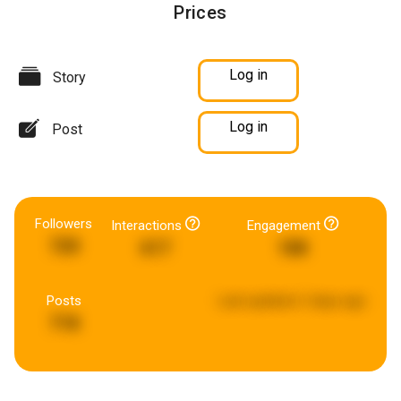
Prices
Log in
Story
Log in
Post
Followers
Interactions
Engagement
720
617
188
Posts
Last updated:
2 days ago
718