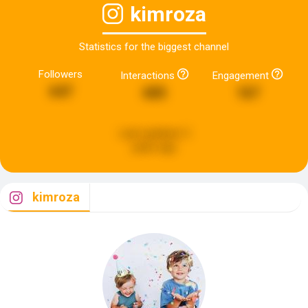
kimroza
Statistics for the biggest channel
Followers
Interactions
Engagement
647
685
167
Last updated:
5
years ago
kimroza