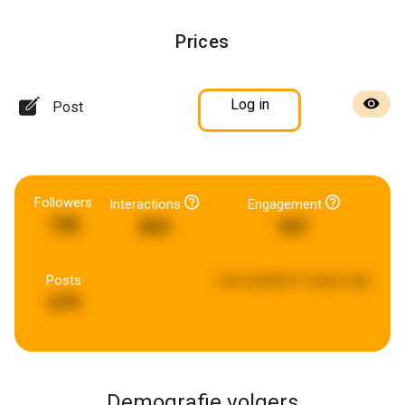
Prices
Log in
Post
Followers
Interactions
Engagement
738
804
947
Posts
Last updated:
5 years ago
679
Demografie volgers