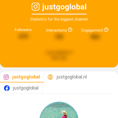
justgoglobal
Statistics for the biggest channel
Followers
Interactions
Engagement
619
741
963
Last updated:
4
days ago
justgoglobal
justgoglobal.nl
justgoglobal