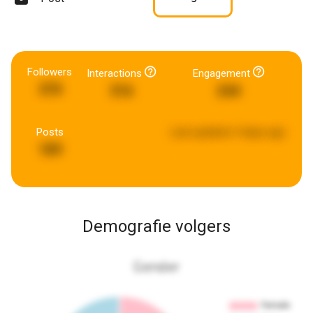
Followers
Interactions
Engagement
370
316
244
Posts
Last updated:
4 days ago
189
Demografie volgers
Gender