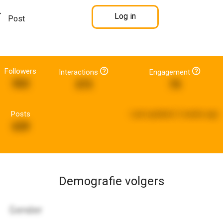
Log in
Post
Followers
Interactions
Engagement
502
373
75
Posts
Last updated:
2 weeks ago
639
Demografie volgers
Gender