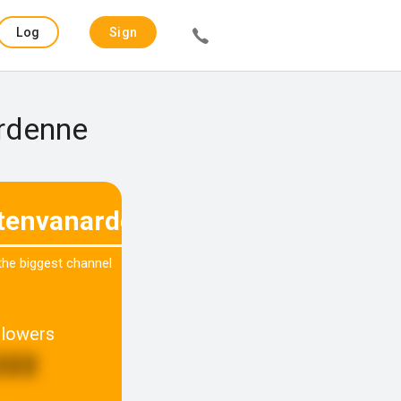
Log
Sign
in
up
Ardenne
stenvanardenne
 the biggest channel
llowers
222