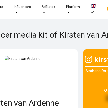
ers
Influencers
Affiliates
Platform
ncer media kit of Kirsten van 
kir
Statistics for
Fo
sten van Ardenne