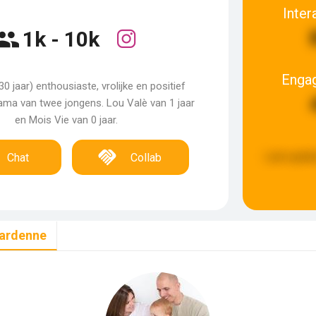
Inter
1k - 10k
Enga
30 jaar) enthousiaste, vrolijke en positief
ama van twee jongens. Lou Valè van 1 jaar
en Mois Vie van 0 jaar.
Last updat
Chat
Collab
nardenne