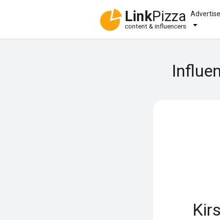
Link
Pizza
Advertis
content & influencers
Influe
Kir