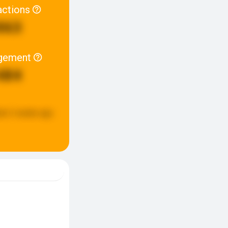
actions
863
gement
484
ed:
2 weeks ago