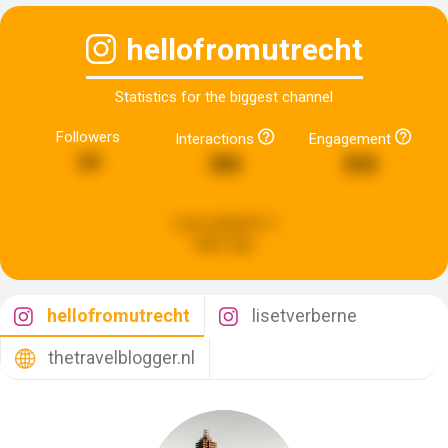
hellofromutrecht
Statistics for the biggest channel
Followers
Interactions
Engagement
34
386
826
Last updated:
5
days ago
hellofromutrecht
lisetverberne
thetravelblogger.nl