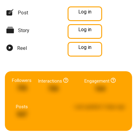
Log in
Post
Log in
Story
Log in
Reel
Followers
Interactions
Engagement
755
750
164
Posts
Last updated:
5 days ago
947