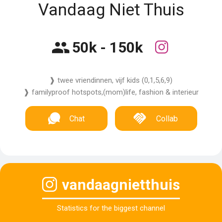
Vandaag Niet Thuis
50k - 150k
❱ twee vriendinnen, vijf kids (0,1,5,6,9)
❱ familyproof hotspots,(mom)life, fashion & interieur
Chat
Collab
vandaagnietthuis
Statistics for the biggest channel