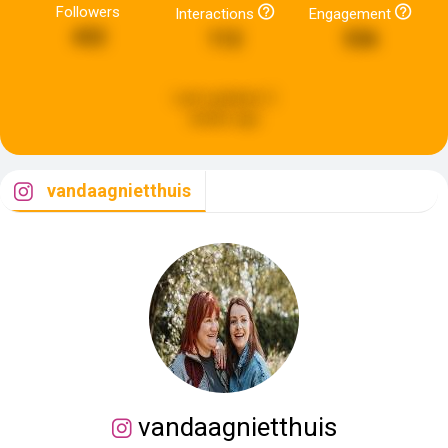
Followers
Interactions
Engagement
432
112
536
Last updated:
2
weeks ago
vandaagnietthuis
vandaagnietthuis