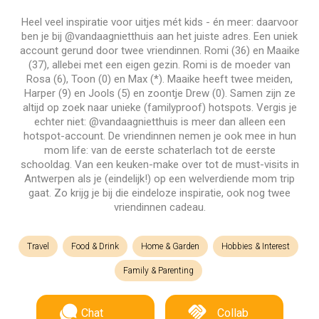
Heel veel inspiratie voor uitjes mét kids - én meer: daarvoor
ben je bij @vandaagnietthuis aan het juiste adres. Een uniek
account gerund door twee vriendinnen. Romi (36) en Maaike
(37), allebei met een eigen gezin. Romi is de moeder van
Rosa (6), Toon (0) en Max (*). Maaike heeft twee meiden,
Harper (9) en Jools (5) en zoontje Drew (0). Samen zijn ze
altijd op zoek naar unieke (familyproof) hotspots. Vergis je
echter niet: @vandaagnietthuis is meer dan alleen een
hotspot-account. De vriendinnen nemen je ook mee in hun
mom life: van de eerste schaterlach tot de eerste
schooldag. Van een keuken-make over tot de must-visits in
Antwerpen als je (eindelijk!) op een welverdiende mom trip
gaat. Zo krijg je bij die eindeloze inspiratie, ook nog twee
vriendinnen cadeau.
Travel
Food & Drink
Home & Garden
Hobbies & Interest
Family & Parenting
Chat
Collab