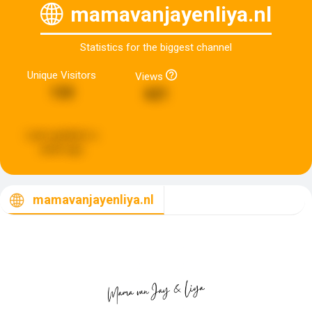
mamavanjayenliya.nl
Statistics for the biggest channel
Unique Visitors
Views
133
621
Last updated:
a
week ago
mamavanjayenliya.nl