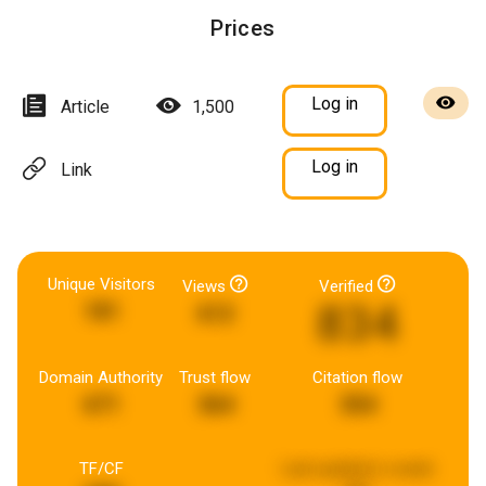
Prices
Log in
Article
1,500
Log in
Link
Unique Visitors
Views
Verified
834
181
612
Domain Authority
Trust flow
Citation flow
671
364
354
TF/CF
Last updated:
a week