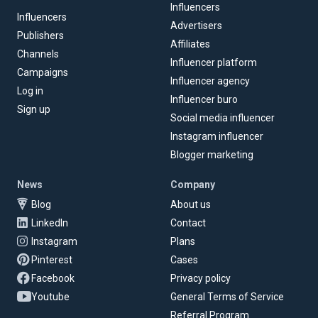
Influencers
Influencers
Advertisers
Publishers
Affiliates
Channels
Influencer platform
Campaigns
Influencer agency
Log in
Influencer buro
Sign up
Social media influencer
Instagram influencer
Blogger marketing
News
Company
Blog
About us
LinkedIn
Contact
Instagram
Plans
Pinterest
Cases
Facebook
Privacy policy
Youtube
General Terms of Service
Referral Program