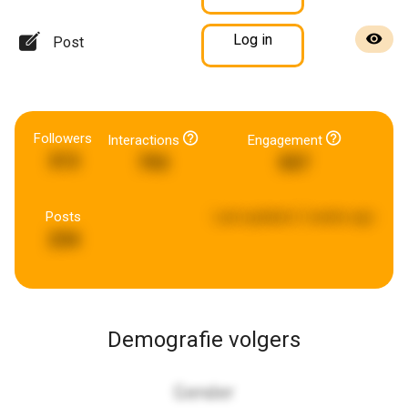
Log in
Post
Followers
Interactions
Engagement
313
793
557
Posts
Last updated:
2 weeks ago
234
Demografie volgers
Gender