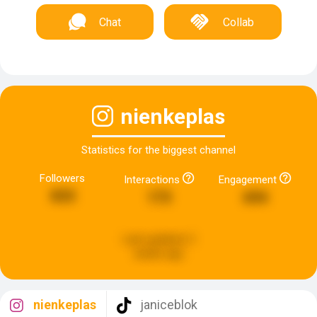
Chat
Collab
nienkeplas
Statistics for the biggest channel
Followers
Interactions
Engagement
833
173
694
Last updated:
2
weeks ago
nienkeplas
janiceblok