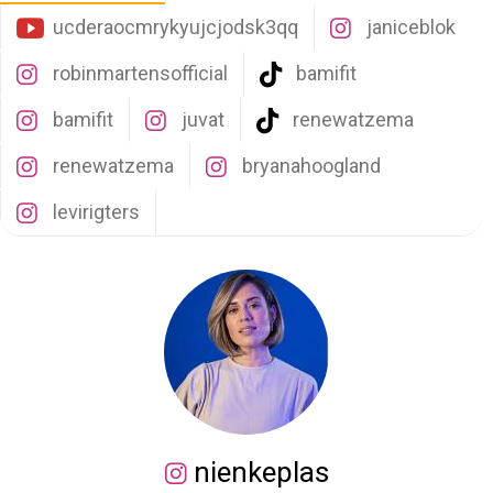
ucderaocmrykyujcjodsk3qq
janiceblok
robinmartensofficial
bamifit
bamifit
juvat
renewatzema
renewatzema
bryanahoogland
levirigters
nienkeplas