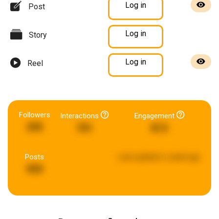
Log in
Post
Log in
Story
Log in
Reel
Followers
Interactions
Engagement
295
701
813
Posts
Last updated:
a week ago
959