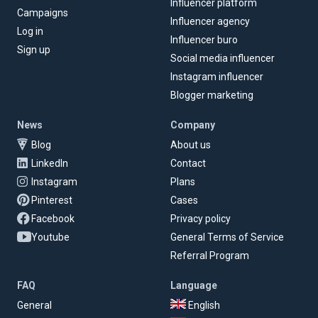
Influencer platform
Campaigns
Influencer agency
Log in
Influencer buro
Sign up
Social media influencer
Instagram influencer
Blogger marketing
News
Company
Blog
About us
LinkedIn
Contact
Instagram
Plans
Pinterest
Cases
Facebook
Privacy policy
Youtube
General Terms of Service
Referral Program
FAQ
Language
General
English