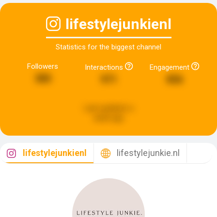
lifestylejunkienl
Statistics for the biggest channel
Followers
Interactions
Engagement
385
971
856
Last updated:
a
week ago
lifestylejunkienl
lifestylejunkie.nl