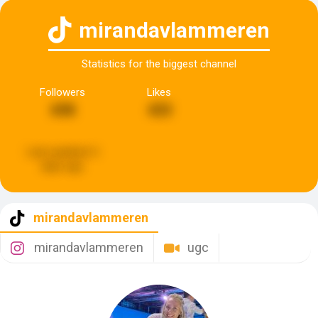
mirandavlammeren
Statistics for the biggest channel
Followers
Likes
698
433
Last updated:
6
days ago
mirandavlammeren
mirandavlammeren
ugc