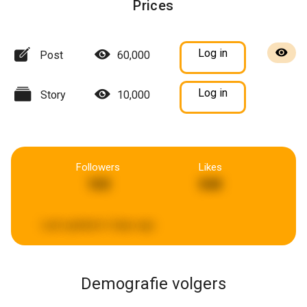
Prices
Log in
Post
60,000
Log in
Story
10,000
Followers
Likes
103
540
Last updated:
6 days ago
Demografie volgers