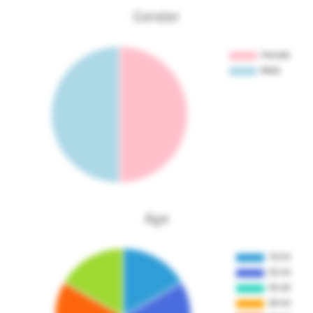
Gender
Age