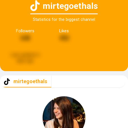
mirtegoethals
Statistics for the biggest channel
Followers
Likes
648
492
Last updated:
6
days ago
mirtegoethals