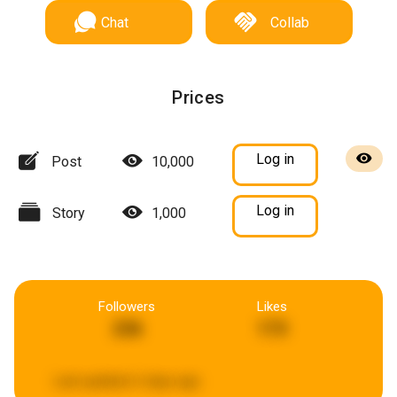
Chat
Collab
Prices
Log in
Post
10,000
Log in
Story
1,000
Followers
Likes
236
173
Last updated:
6 days ago