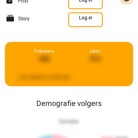
Post
Log in
Story
Followers
Likes
656
913
Last updated:
a week ago
Demografie volgers
Gender