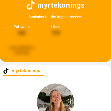
myrtekonings
Statistics for the biggest channel
Followers
Likes
941
719
Last updated:
a
week ago
myrtekonings