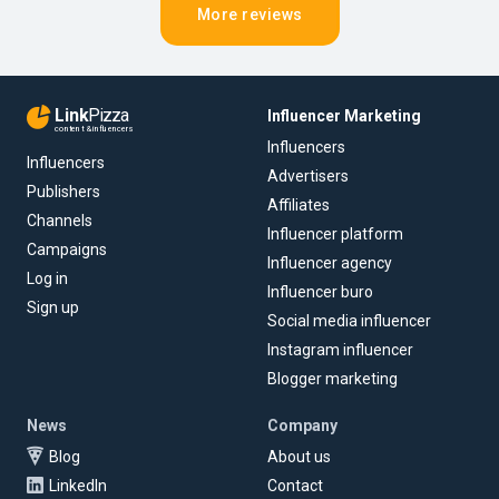
More reviews
Link
Pizza
Influencer Marketing
content & influencers
Influencers
Influencers
Advertisers
Publishers
Affiliates
Channels
Influencer platform
Campaigns
Influencer agency
Log in
Influencer buro
Sign up
Social media influencer
Instagram influencer
Blogger marketing
News
Company
Blog
About us
LinkedIn
Contact