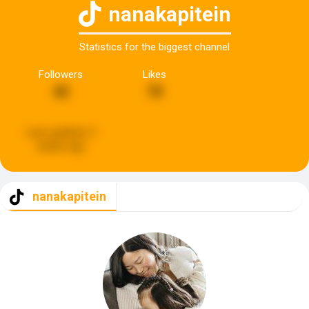
nanakapitein
Statistics for the biggest channel
Followers
Likes
42
70
Last updated:
3
weeks ago
nanakapitein