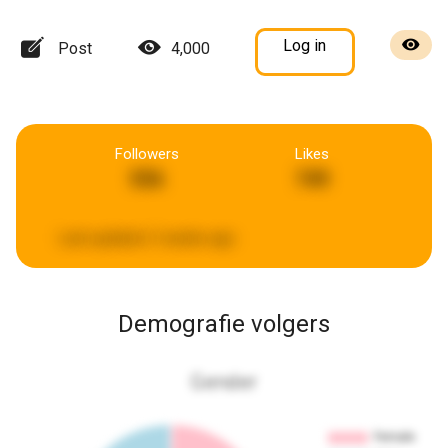
Log in
Post
4,000
Followers
Likes
556
749
Last updated:
3 weeks ago
Demografie volgers
Gender